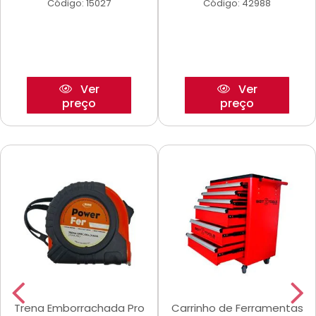
Código: 15027
Código: 42988
Ver
Ver
preço
preço
Trena Emborrachada Pro
Carrinho de Ferramentas