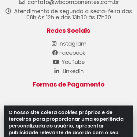
contato@wbcomponentes.com.br
Atendimento de segunda a sexta-feira das
08h às 12h e das 13h30 às 17h30
Redes Sociais
Instagram
Facebook
YouTube
Linkedin
Formas de Pagamento
O nosso site coleta cookies próprios e de
terceiros para proporcionar uma experiência
WB Componentes Automotivos LTDA - CNPJ
personalizada ao usuário, apresentar
08.528.393/0001-12 - Rua do Níquel, 667 - Parque
publicidade relevante de acordo com o seu
Oeste Industrial, Goiânia/GO - CEP 74375-660