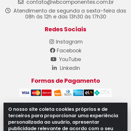
contato@wbcomponentes.com.br
Atendimento de segunda a sexta-feira das
08h às 12h e das 13h30 às 17h30
Redes Sociais
Instagram
Facebook
YouTube
Linkedin
Formas de Pagamento
O nosso site coleta cookies próprios e de
terceiros para proporcionar uma experiência
WB Componentes Automotivos LTDA - CNPJ
personalizada ao usuário, apresentar
08.528.393/0001-12 - Rua do Níquel, 667 - Parque
publicidade relevante de acordo com o seu
Oeste Industrial, Goiânia/GO - CEP 74375-660