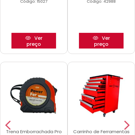
Código: 15027
Código: 42988
Ver
Ver
preço
preço
Trena Emborrachada Pro
Carrinho de Ferramentas