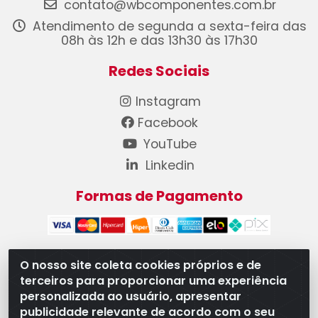
contato@wbcomponentes.com.br
Atendimento de segunda a sexta-feira das
08h às 12h e das 13h30 às 17h30
Redes Sociais
Instagram
Facebook
YouTube
Linkedin
Formas de Pagamento
O nosso site coleta cookies próprios e de
terceiros para proporcionar uma experiência
WB Componentes Automotivos LTDA - CNPJ
personalizada ao usuário, apresentar
08.528.393/0001-12 - Rua do Níquel, 667 - Parque
publicidade relevante de acordo com o seu
Oeste Industrial, Goiânia/GO - CEP 74375-660