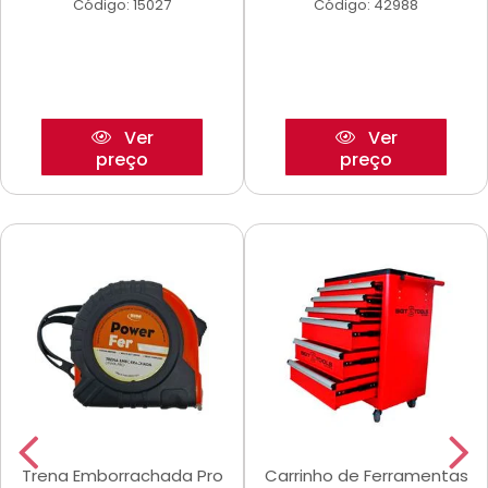
Código: 15027
Código: 42988
Ver
Ver
preço
preço
Trena Emborrachada Pro
Carrinho de Ferramentas