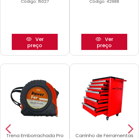
Código: 15027
Código: 42988
Ver
Ver
preço
preço
Trena Emborrachada Pro
Carrinho de Ferramentas