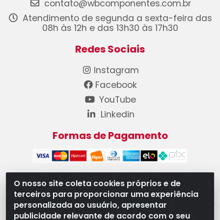
contato@wbcomponentes.com.br
Atendimento de segunda a sexta-feira das
08h às 12h e das 13h30 às 17h30
Redes Sociais
Instagram
Facebook
YouTube
Linkedin
Formas de Pagamento
O nosso site coleta cookies próprios e de
terceiros para proporcionar uma experiência
WB Componentes Automotivos LTDA - CNPJ
personalizada ao usuário, apresentar
08.528.393/0001-12 - Rua do Níquel, 667 - Parque
publicidade relevante de acordo com o seu
Oeste Industrial, Goiânia/GO - CEP 74375-660