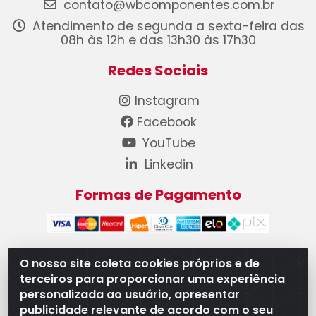
contato@wbcomponentes.com.br
Atendimento de segunda a sexta-feira das
08h às 12h e das 13h30 às 17h30
Redes Sociais
Instagram
Facebook
YouTube
Linkedin
Formas de Pagamento
O nosso site coleta cookies próprios e de
terceiros para proporcionar uma experiência
WB Componentes Automotivos LTDA - CNPJ
personalizada ao usuário, apresentar
08.528.393/0001-12 - Rua do Níquel, 667 - Parque
publicidade relevante de acordo com o seu
Oeste Industrial, Goiânia/GO - CEP 74375-660