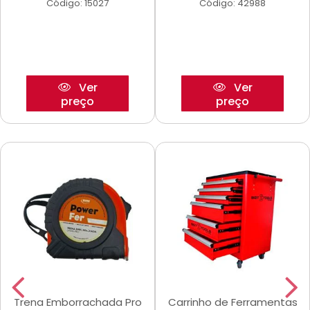
Código: 15027
Código: 42988
Ver
Ver
preço
preço
Trena Emborrachada Pro
Carrinho de Ferramentas