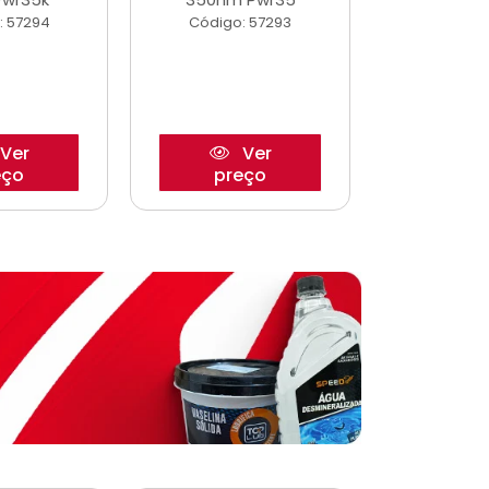
: 57294
Código: 57293
Código:
Ver
Ver
eço
preço
pre