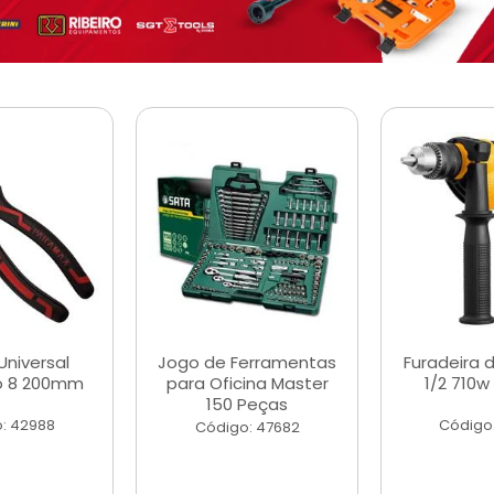
Universal
Jogo de Ferramentas
Furadeira 
o 8 200mm
para Oficina Master
1/2 710w
150 Peças
: 42988
Código
Código: 47682