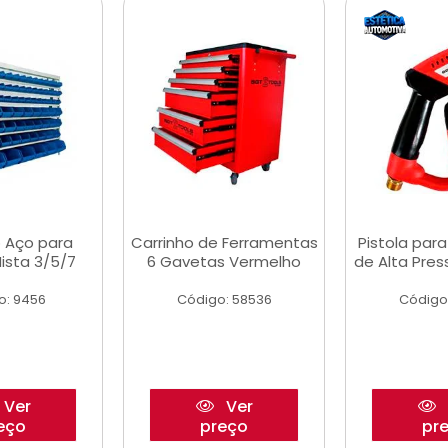
 Aço para
Carrinho de Ferramentas
Pistola par
ista 3/5/7
6 Gavetas Vermelho
de Alta Pre
o: 9456
Código: 58536
Código
Ver
Ver
eço
preço
pr