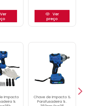
Ver
Ver
eço
preço
pre
de Impacto
Chave de Impacto ½
Jogo de C
sadeira ¼
Parafusadeira ¼ .
Fenda 
Pwr35k
350nm Pwr35
S3800