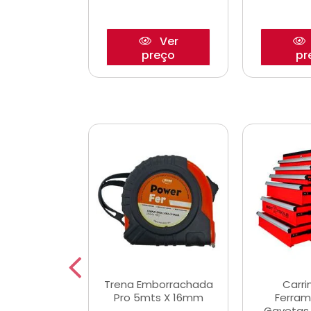
Ver
Ver
reço
preço
pr
De Corte
Trena Emborrachada
Carri
3/64x7/8
Pro 5mts X 16mm
Ferram
0x22,2mm
Gavetas