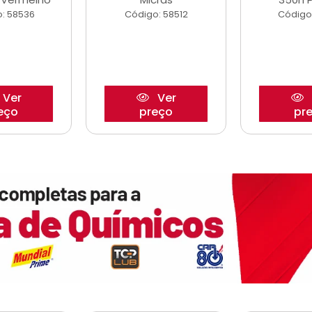
: 58536
Código: 58512
Código
Ver
Ver
eço
preço
pr