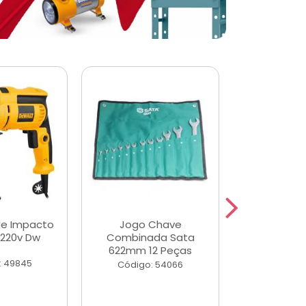
de Impacto
Jogo Chave
Jogo de Ch
 220v Dw
Combinada Sata
Longas e 
622mm 12 Peças
Peças
: 49845
Código: 54066
Código: