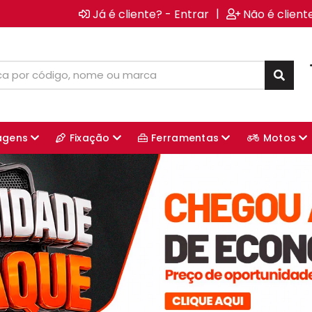
|
Já é cliente? - Entrar
Não é client
agens
Fixação
Ferramentas
Motos