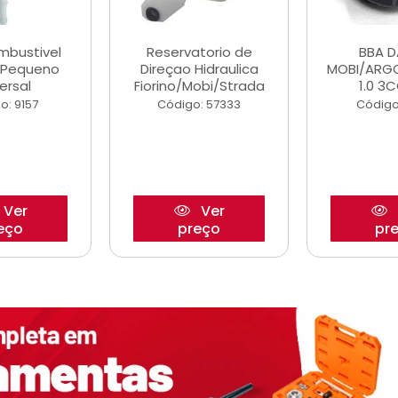
ombustivel
Reservatorio de
BBA 
o Pequeno
Direçao Hidraulica
MOBI/ARG
ersal
Fiorino/Mobi/Strada
1.0 3C
o: 9157
Código: 57333
Código
Ver
Ver
eço
preço
pr