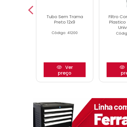
dro Roda
Tubo Sem Trama
Filtro C
,63mm
Preto 12x9
Plastic
o/Strada
Univ
Código: 41200
o: 27880
Códig
Ver
Ver
reço
preço
pr