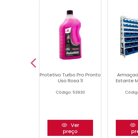
Multimec X3
Protetivo Turbo Pro Pronto
Armaçao
Uso Rosa 1l
Estante M
o: 50273
Código: 53930
Códig
Ver
Ver
reço
preço
pr