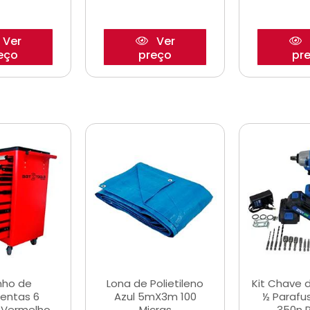
Ver
Ver
eço
preço
pr
nho de
Lona de Polietileno
Kit Chave 
entas 6
Azul 5mX3m 100
½ Parafu
 Vermelho
Micras
350n 