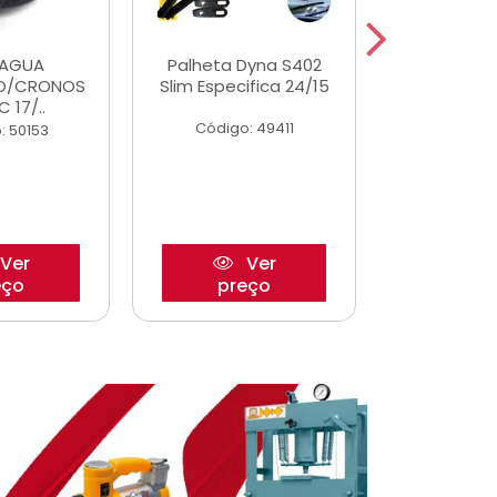
DAGUA
Palheta Dyna S402
Eixo P
O/CRONOS
Slim Especifica 24/15
Trambulad
C 17/..
05/
Código: 49411
: 50153
Código:
Ver
Ver
eço
preço
pre