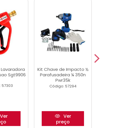
a Lavaradora
Kit Chave de Impacto ½
Adesivo Epox
ssao Sgt9906
Parafusadeira ¼ 350n
Transp.
Pwr35k
: 57303
Código:
Código: 57294
Ver
Ver
eço
preço
pre