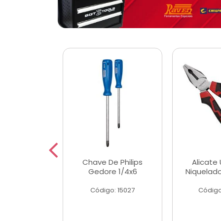
 Magnetica
Chave De Philips
Alicate 
ngular
Gedore 1/4x6
Niquelad
o: 56779
Código: 15027
Código