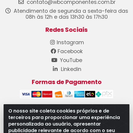
contato@wbcomponentes.com.br
Atendimento de segunda a sexta-feira das
08h às 12h e das 13h30 às 17h30
Redes Sociais
Instagram
Facebook
YouTube
Linkedin
Formas de Pagamento
O nosso site coleta cookies próprios e de
terceiros para proporcionar uma experiência
WB Componentes Automotivos LTDA - CNPJ
personalizada ao usuário, apresentar
08.528.393/0001-12 - Rua do Níquel, 667 - Parque
publicidade relevante de acordo com o seu
Oeste Industrial, Goiânia/GO - CEP 74375-660