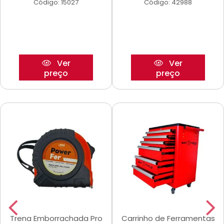
Código: 15027
Código: 42988
Ver
Ver
preço
preço
Trena Emborrachada Pro
Carrinho de Ferramentas