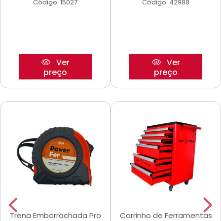
Código: 15027
Código: 42988
Ver
Ver
preço
preço
Trena Emborrachada Pro
Carrinho de Ferramentas