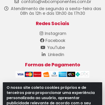
contato@wbcomponentes.com.br
Atendimento de segunda a sexta-feira das
08h às 12h e das 13h30 às 17h30
Redes Sociais
Instagram
Facebook
YouTube
Linkedin
Formas de Pagamento
O nosso site coleta cookies próprios e de
terceiros para proporcionar uma experiência
WB Componentes Automotivos LTDA - CNPJ
personalizada ao usuário, apresentar
08.528.393/0001-12 - Rua do Níquel, 667 - Parque
publicidade relevante de acordo com o seu
Oeste Industrial, Goiânia/GO - CEP 74375-660