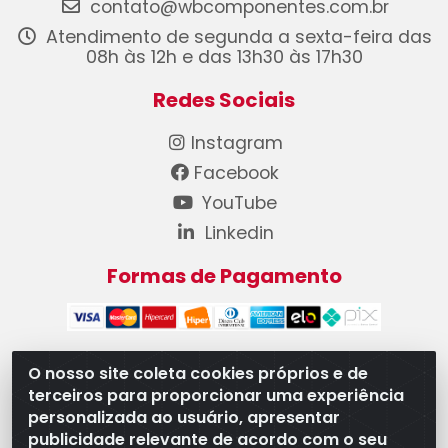
contato@wbcomponentes.com.br
Atendimento de segunda a sexta-feira das
08h às 12h e das 13h30 às 17h30
Redes Sociais
Instagram
Facebook
YouTube
Linkedin
Formas de Pagamento
O nosso site coleta cookies próprios e de
terceiros para proporcionar uma experiência
WB Componentes Automotivos LTDA - CNPJ
personalizada ao usuário, apresentar
08.528.393/0001-12 - Rua do Níquel, 667 - Parque
publicidade relevante de acordo com o seu
Oeste Industrial, Goiânia/GO - CEP 74375-660