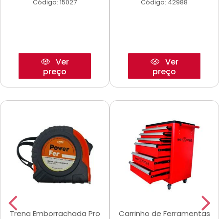
Código: 15027
Código: 42988
Ver
Ver
preço
preço
Trena Emborrachada Pro
Carrinho de Ferramentas