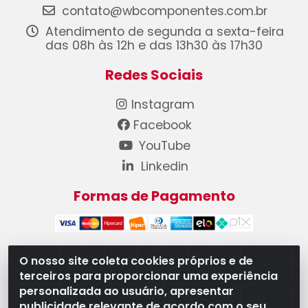
contato@wbcomponentes.com.br
Atendimento de segunda a sexta-feira
das 08h às 12h e das 13h30 às 17h30
Redes Sociais
Instagram
Facebook
YouTube
Linkedin
Formas de Pagamento
O nosso site coleta cookies próprios e de
terceiros para proporcionar uma experiência
WB Componentes Automotivos LTDA - CNPJ
personalizada ao usuário, apresentar
08.528.393/0001-12 - Rua do Níquel, 667 - Parque
publicidade relevante de acordo com o seu
Oeste Industrial, Goiânia/GO - CEP 74375-660