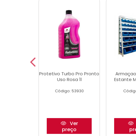
aulico Garrafa
Protetivo Turbo Pro Pronto
Armaçao
 Toneladas
Uso Rosa 1l
Estante M
o: 51655
Código: 53930
Códig
Ver
Ver
reço
preço
pr