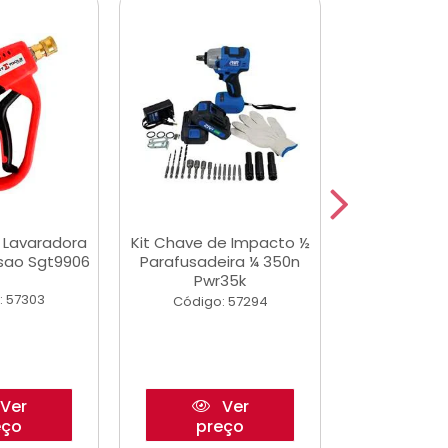
a Lavaradora
Kit Chave de Impacto ½
Jogo De Ferr
ssao Sgt9906
Parafusadeira ¼ 350n
Master 178 
Pwr35k
Ofic
: 57303
Código: 57294
Código:
Ver
Ver
eço
preço
pre