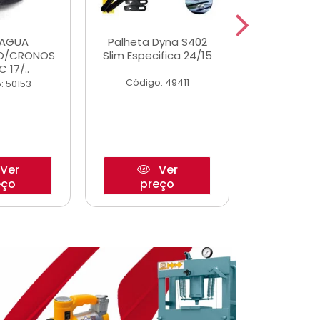
DAGUA
Palheta Dyna S402
Tapete U
O/CRONOS
Slim Especifica 24/15
Adaptad
C 17/..
Mode
Código: 49411
: 50153
Código:
Ver
Ver
eço
preço
pre