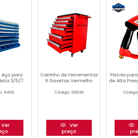
 Aço para
Carrinho de Ferramentas
Pistola par
ista 3/5/7
6 Gavetas Vermelho
de Alta Pre
o: 9456
Código: 58536
Código
Ver
Ver
eço
preço
pr