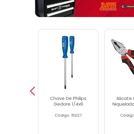
 Magnetica
Chave De Philips
Alicate 
ngular
Gedore 1/4x6
Niquelad
o: 56779
Código: 15027
Código