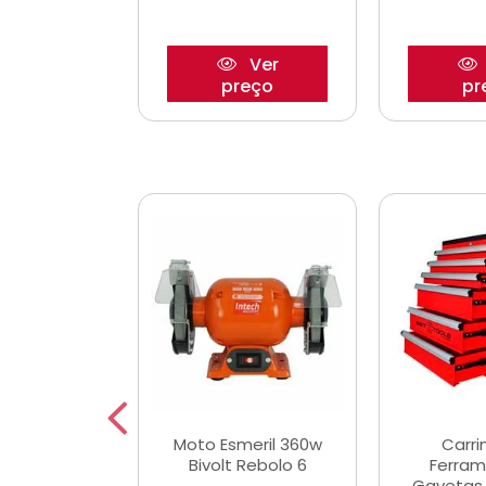
Ver
Ver
reço
preço
pr
e Chaves
Moto Esmeril 360w
Carri
ais Curtas
Bivolt Rebolo 6
Ferram
12mm com 9
Gavetas