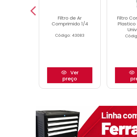
etor iwp176
Filtro de Ar
Filtro C
 1.0 05/
Comprimido 1/4
Plastic
Univ
o: 28425
Código: 43083
Códig
Ver
Ver
reço
preço
pr