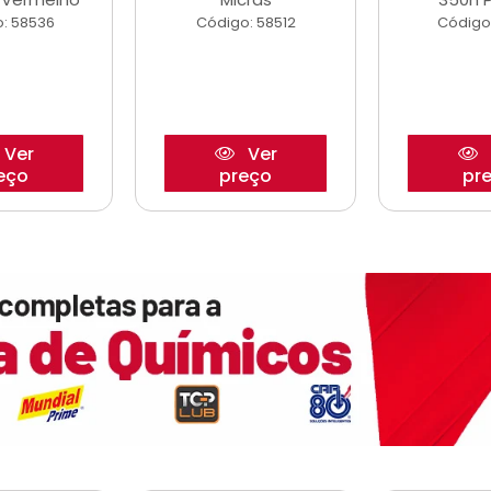
: 58536
Código: 58512
Código
Ver
Ver
eço
preço
pr