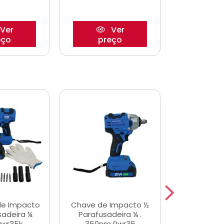
Ver
Ver
eço
preço
pre
de Impacto
Chave de Impacto ½
Jogo de C
sadeira ¼
Parafusadeira ¼ .
Fenda 
Pwr35k
350nm Pwr35
S3800