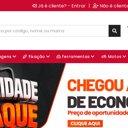
|
Já é cliente? - Entrar
Não é client
agens
Fixação
Ferramentas
Motos