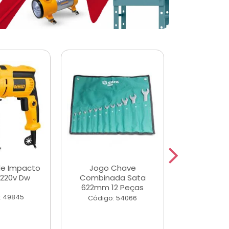
de Impacto
Jogo Chave
Jogo de Ch
 220v Dw
Combinada Sata
Longas e 
622mm 12 Peças
Peças
: 49845
Código: 54066
Código: