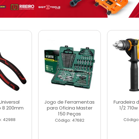
Universal
Jogo de Ferramentas
Furadeira 
o 8 200mm
para Oficina Master
1/2 710w
150 Peças
: 42988
Código
Código: 47682