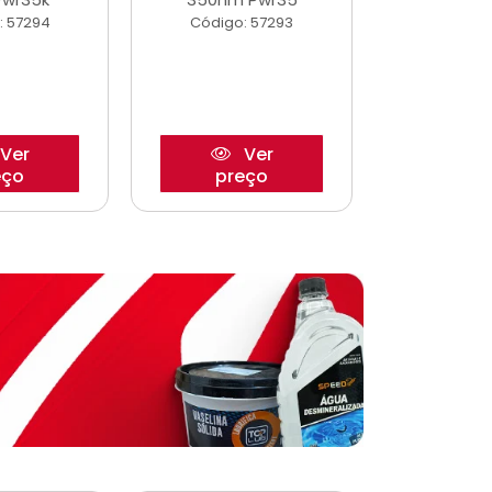
: 57294
Código: 57293
Código:
Ver
Ver
eço
preço
pre