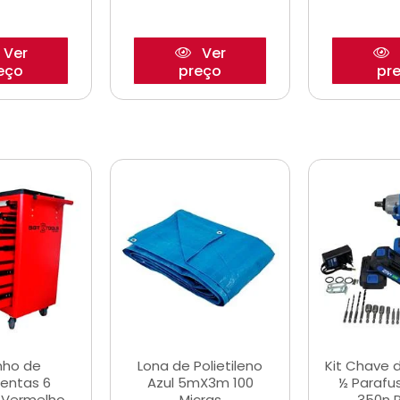
Ver
Ver
eço
preço
pr
nho de
Lona de Polietileno
Kit Chave 
entas 6
Azul 5mX3m 100
½ Parafu
 Vermelho
Micras
350n 