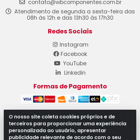
contato@wbcomponentes.com.br
Atendimento de segunda a sexta-feira das
08h às 12h e das 13h30 às 17h30
Redes Sociais
Instagram
Facebook
YouTube
Linkedin
Formas de Pagamento
O nosso site coleta cookies próprios e de
terceiros para proporcionar uma experiência
WB Componentes Automotivos LTDA - CNPJ
personalizada ao usuário, apresentar
08.528.393/0001-12 - Rua do Níquel, 667 - Parque
publicidade relevante de acordo com o seu
Oeste Industrial, Goiânia/GO - CEP 74375-660