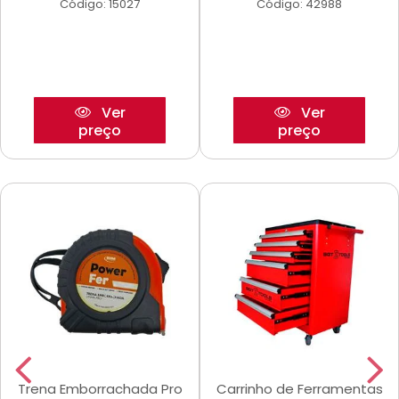
Código: 15027
Código: 42988
Ver
Ver
preço
preço
Trena Emborrachada Pro
Carrinho de Ferramentas