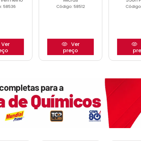
: 58536
Código: 58512
Código
Ver
Ver
eço
preço
pr