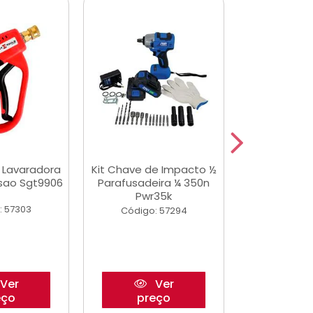
a Lavaradora
Kit Chave de Impacto ½
Adesivo Epox
ssao Sgt9906
Parafusadeira ¼ 350n
Transp.
Pwr35k
: 57303
Código:
Código: 57294
Ver
Ver
eço
preço
pre