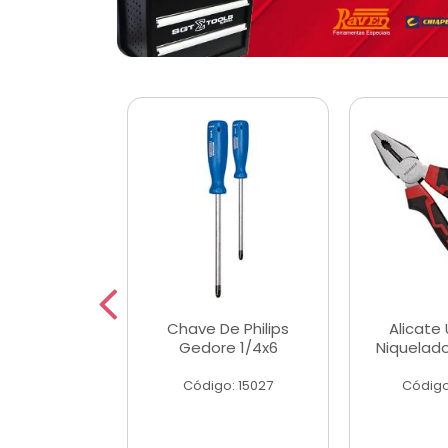
 Magnetica
Chave De Philips
Alicate 
ngular
Gedore 1/4x6
Niquelad
o: 56779
Código: 15027
Código