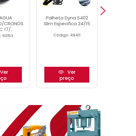
DAGUA
Palheta Dyna S402
Eixo P
O/CRONOS
Slim Especifica 24/15
Trambulad
C 17/..
05/
Código: 49411
: 50153
Código:
Ver
Ver
eço
preço
pre