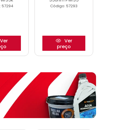
: 57294
Código: 57293
Código:
Ver
Ver
eço
preço
pre