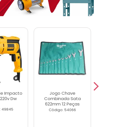
de Impacto
Jogo Chave
Jogo de Ch
 220v Dw
Combinada Sata
Longas e 
622mm 12 Peças
Peças
: 49845
Código: 54066
Código: