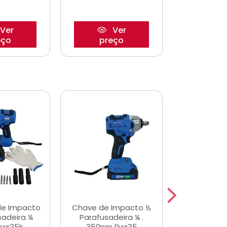
Ver
Ver
eço
preço
pre
de Impacto
Chave de Impacto ½
Jogo de C
sadeira ¼
Parafusadeira ¼ .
Fenda 
Pwr35k
350nm Pwr35
S3800