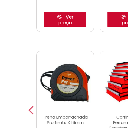
Ver
Ver
reço
preço
pr
De Corte
Trena Emborrachada
Carri
3/64x7/8
Pro 5mts X 16mm
Ferram
0x22,2mm
Gavetas