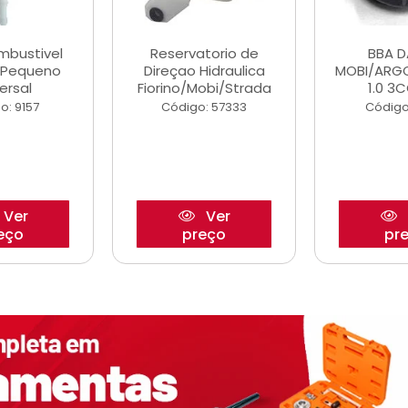
ombustivel
Reservatorio de
BBA 
o Pequeno
Direçao Hidraulica
MOBI/ARG
ersal
Fiorino/Mobi/Strada
1.0 3C
o: 9157
Código: 57333
Código
Ver
Ver
eço
preço
pr