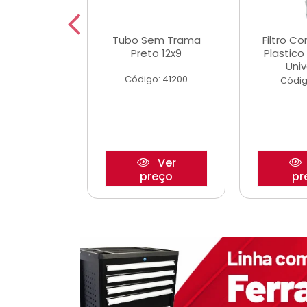
dro Roda
Tubo Sem Trama
Filtro C
,63mm
Preto 12x9
Plastic
o/Strada
Univ
Código: 41200
o: 27880
Códig
Ver
Ver
reço
preço
pr