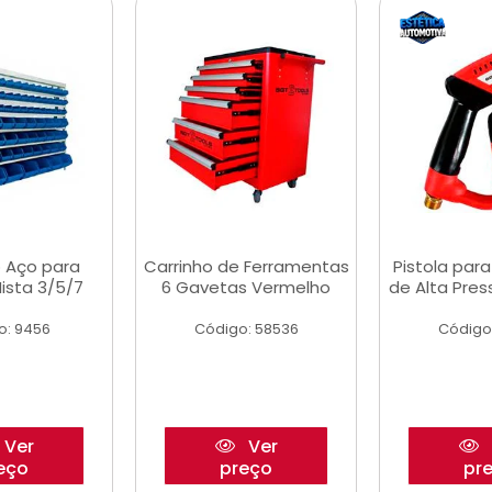
 Aço para
Carrinho de Ferramentas
Pistola par
ista 3/5/7
6 Gavetas Vermelho
de Alta Pre
o: 9456
Código: 58536
Código
Ver
Ver
eço
preço
pr