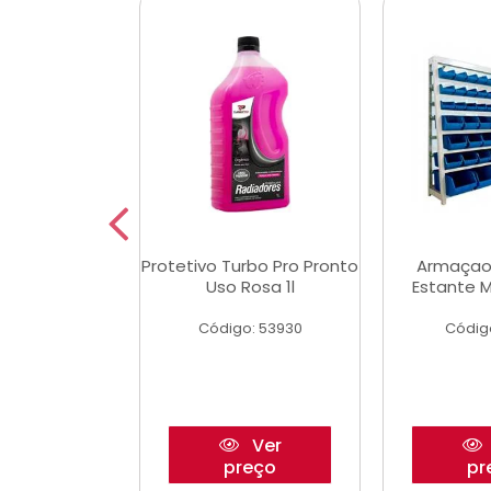
Multimec X3
Protetivo Turbo Pro Pronto
Armaçao
Uso Rosa 1l
Estante M
o: 50273
Código: 53930
Códig
Ver
Ver
reço
preço
pr