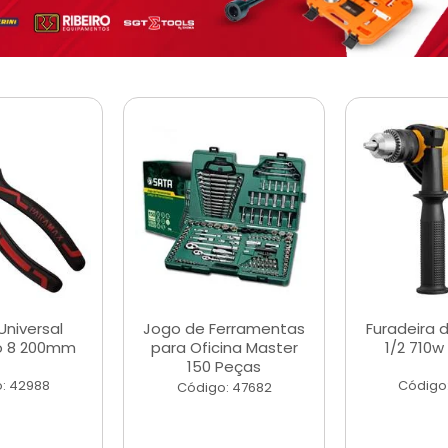
Universal
Jogo de Ferramentas
Furadeira 
o 8 200mm
para Oficina Master
1/2 710w
150 Peças
: 42988
Código
Código: 47682