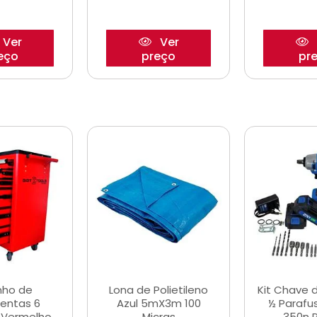
Ver
Ver
eço
preço
pr
nho de
Lona de Polietileno
Kit Chave 
entas 6
Azul 5mX3m 100
½ Parafu
 Vermelho
Micras
350n 