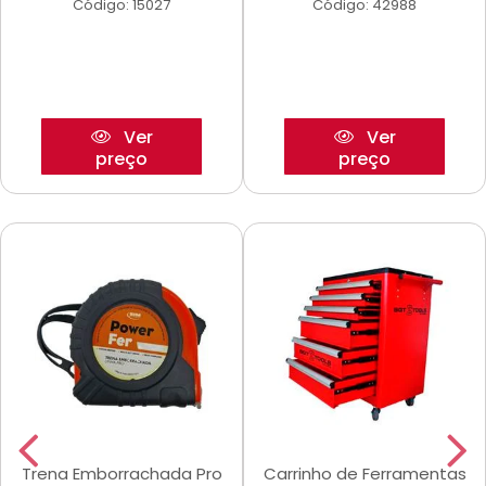
Código: 15027
Código: 42988
Ver
Ver
preço
preço
Trena Emborrachada Pro
Carrinho de Ferramentas