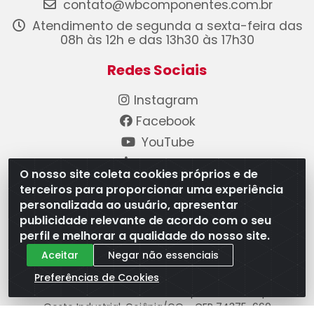
contato@wbcomponentes.com.br
Atendimento de segunda a sexta-feira das
08h às 12h e das 13h30 às 17h30
Redes Sociais
Instagram
Facebook
YouTube
Linkedin
O nosso site coleta cookies próprios e de
terceiros para proporcionar uma experiência
Formas de Pagamento
personalizada ao usuário, apresentar
publicidade relevante de acordo com o seu
perfil e melhorar a qualidade do nosso site.
Aceitar
Negar não essenciais
Preferências de Cookies
WB Componentes Automotivos LTDA - CNPJ
08.528.393/0001-12 - Rua do Níquel, 667 - Parque
Oeste Industrial, Goiânia/GO - CEP 74375-660