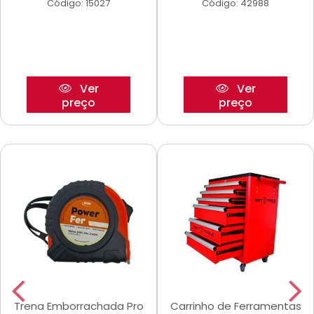
Código: 15027
Código: 42988
Ver
Ver
preço
preço
Trena Emborrachada Pro
Carrinho de Ferramentas