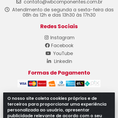
contato@wbcomponentes.com.br
Atendimento de segunda a sexta-feira das
08h às 12h e das 13h30 às 17h30
Redes Sociais
Instagram
Facebook
YouTube
Linkedin
Formas de Pagamento
O nosso site coleta cookies próprios e de
terceiros para proporcionar uma experiência
WB Componentes Automotivos LTDA - CNPJ
personalizada ao usuário, apresentar
08.528.393/0001-12 - Rua do Níquel, 667 - Parque
publicidade relevante de acordo com o seu
Oeste Industrial, Goiânia/GO - CEP 74375-660