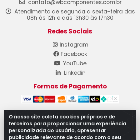
contato@wbcomponentes.com.br
Atendimento de segunda a sexta-feira das
08h às 12h e das 13h30 às 17h30
Redes Sociais
Instagram
Facebook
YouTube
Linkedin
Formas de Pagamento
O nosso site coleta cookies próprios e de
terceiros para proporcionar uma experiência
WB Componentes Automotivos LTDA - CNPJ
personalizada ao usuário, apresentar
08.528.393/0001-12 - Rua do Níquel, 667 - Parque
publicidade relevante de acordo com o seu
Oeste Industrial, Goiânia/GO - CEP 74375-660