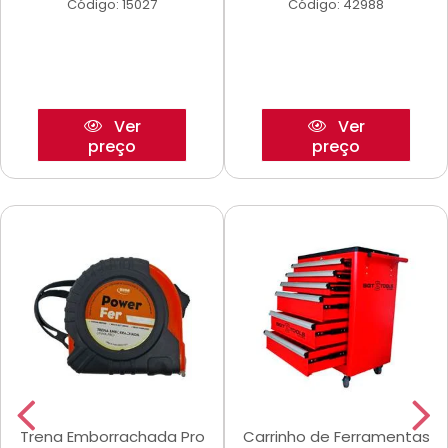
Código: 15027
Código: 42988
Ver
Ver
preço
preço
Trena Emborrachada Pro
Carrinho de Ferramentas