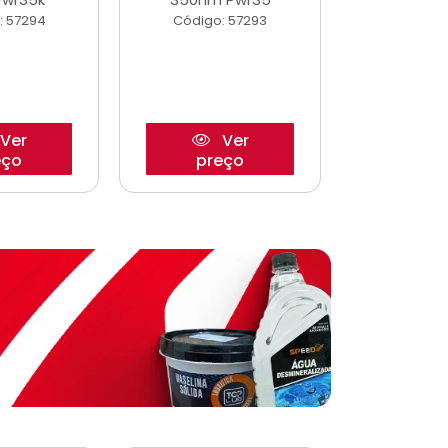
: 57294
Código: 57293
Código:
Ver
Ver
eço
preço
pre