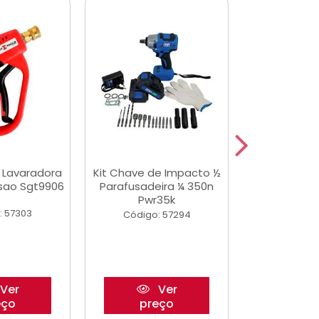
a Lavaradora
Kit Chave de Impacto ½
Adesivo Epox
ssao Sgt9906
Parafusadeira ¼ 350n
Transp.
Pwr35k
: 57303
Código:
Código: 57294
Ver
Ver
eço
preço
pre