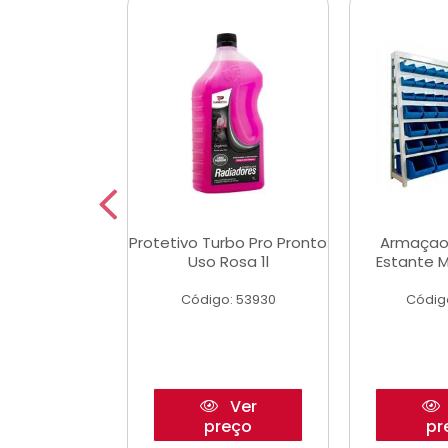
Multimec X3
Protetivo Turbo Pro Pronto
Armaçao
Uso Rosa 1l
Estante M
o: 50273
Código: 53930
Códig
Ver
Ver
reço
preço
pr