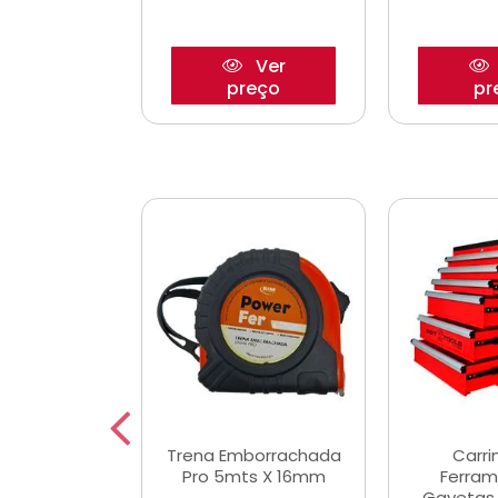
Ver
Ver
reço
preço
pr
De Corte
Trena Emborrachada
Carri
3/64x7/8
Pro 5mts X 16mm
Ferram
0x22,2mm
Gavetas