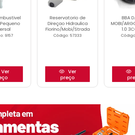
ombustivel
Reservatorio de
BBA 
o Pequeno
Direçao Hidraulica
MOBI/ARG
ersal
Fiorino/Mobi/Strada
1.0 3C
o: 9157
Código: 57333
Código
Ver
Ver
eço
preço
pr