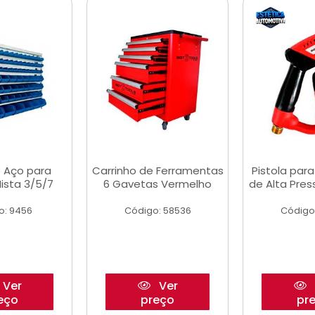
 Aço para
Carrinho de Ferramentas
Pistola par
ista 3/5/7
6 Gavetas Vermelho
de Alta Pre
o: 9456
Código: 58536
Código
Ver
Ver
eço
preço
pr