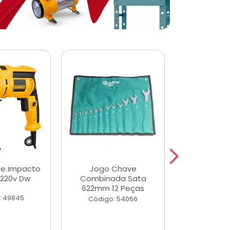
de Impacto
Jogo Chave
Jogo de Ch
 220v Dw
Combinada Sata
Longas e 
622mm 12 Peças
Peças
: 49845
Código: 54066
Código: