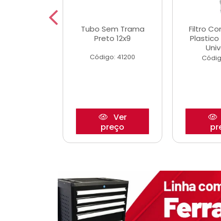
dro Roda
Tubo Sem Trama
Filtro C
,63mm
Preto 12x9
Plastic
o/Strada
Univ
Código: 41200
o: 27880
Códig
Ver
Ver
reço
preço
pr