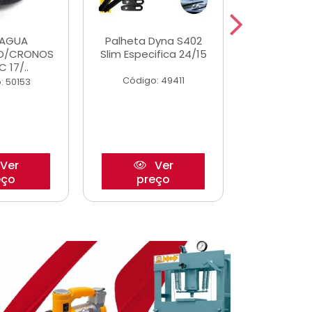
DAGUA
Palheta Dyna S402
Eixo P
O/CRONOS
Slim Especifica 24/15
Trambulad
C 17/..
05/
Código: 49411
: 50153
Código:
Ver
Ver
eço
preço
pre