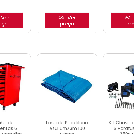
Ver
Ver
eço
preço
pr
nho de
Lona de Polietileno
Kit Chave 
entas 6
Azul 5mX3m 100
½ Parafu
 Vermelho
Micras
350n 