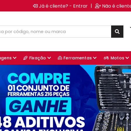
|
Já é cliente? - Entrar
Não é client
agens
Fixação
Ferramentas
Motos