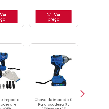
Ver
Ver
eço
preço
pre
de Impacto
Chave de Impacto ½
Jogo de C
sadeira ¼
Parafusadeira ¼ .
Fenda 
Pwr35k
350nm Pwr35
S3800