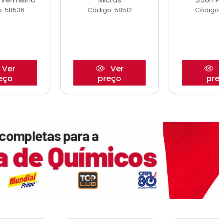
: 58536
Código: 58512
Código
Ver
Ver
eço
preço
pr