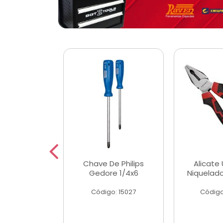
 Magnetica
Chave De Philips
Alicate 
ngular
Gedore 1/4x6
Niquelad
o: 56779
Código: 15027
Código