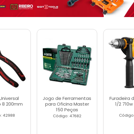
Universal
Jogo de Ferramentas
Furadeira 
o 8 200mm
para Oficina Master
1/2 710w
150 Peças
: 42988
Código
Código: 47682