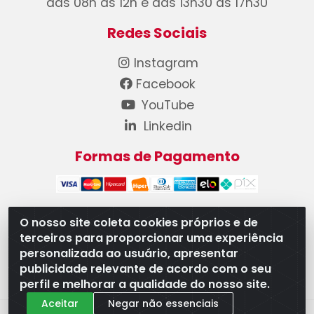
das 08h às 12h e das 13h30 às 17h30
Redes Sociais
Instagram
Facebook
YouTube
Linkedin
Formas de Pagamento
O nosso site coleta cookies próprios e de
terceiros para proporcionar uma experiência
WB Componentes Automotivos LTDA - CNPJ
personalizada ao usuário, apresentar
08.528.393/0001-12 - Rua do Níquel, 667 - Parque
publicidade relevante de acordo com o seu
Oeste Industrial, Goiânia/GO - CEP 74375-660
perfil e melhorar a qualidade do nosso site.
Aceitar
Negar não essenciais