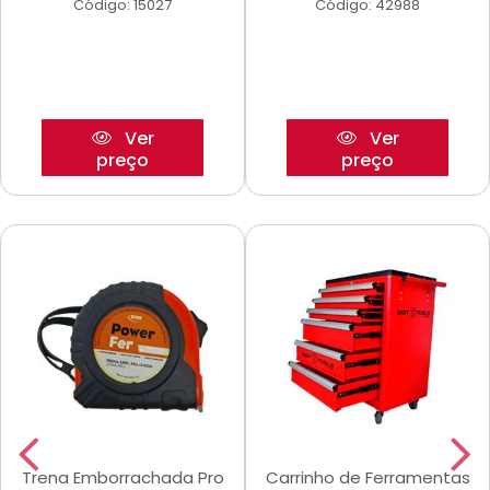
Código: 15027
Código: 42988
Ver
Ver
preço
preço
Trena Emborrachada Pro
Carrinho de Ferramentas