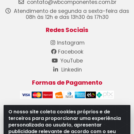
contato@wbcomponentes.com.br
Atendimento de segunda a sexta-feira das
08h às 12h e das 13h30 às 17h30
Redes Sociais
Instagram
Facebook
YouTube
Linkedin
Formas de Pagamento
O nosso site coleta cookies próprios e de
terceiros para proporcionar uma experiência
WB Componentes Automotivos LTDA - CNPJ
personalizada ao usuário, apresentar
08.528.393/0001-12 - Rua do Níquel, 667 - Parque
publicidade relevante de acordo com o seu
Oeste Industrial, Goiânia/GO - CEP 74375-660