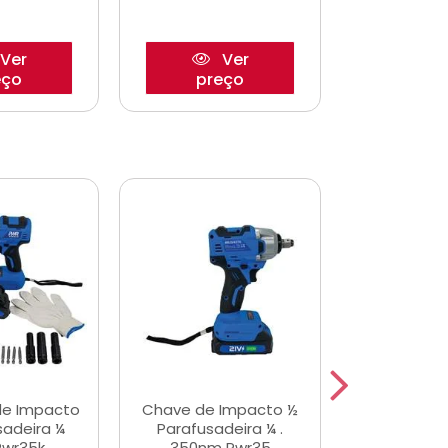
Ver
Ver
eço
preço
pre
de Impacto
Chave de Impacto ½
Jogo de C
sadeira ¼
Parafusadeira ¼ .
Fenda 
Pwr35k
350nm Pwr35
S3800