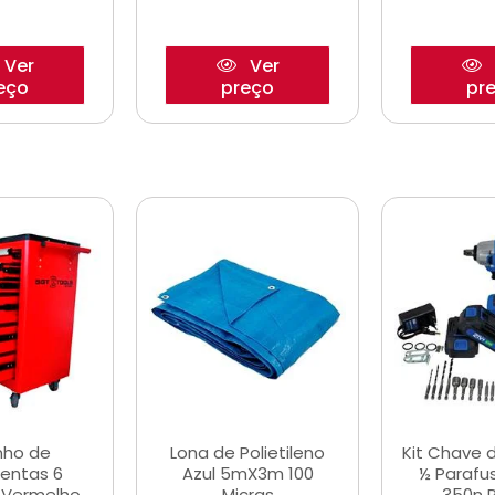
Ver
Ver
eço
preço
pr
nho de
Lona de Polietileno
Kit Chave 
entas 6
Azul 5mX3m 100
½ Parafu
 Vermelho
Micras
350n 