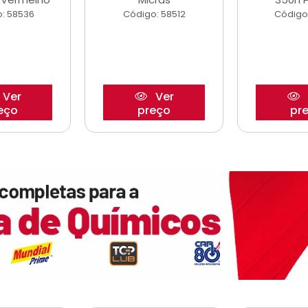
: 58536
Código: 58512
Código
Ver
Ver
eço
preço
pr