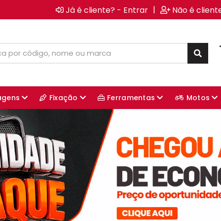
|
Já é cliente? - Entrar
Não é client
agens
Fixação
Ferramentas
Motos