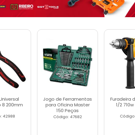
Universal
Jogo de Ferramentas
Furadeira 
o 8 200mm
para Oficina Master
1/2 710w
150 Peças
: 42988
Código
Código: 47682