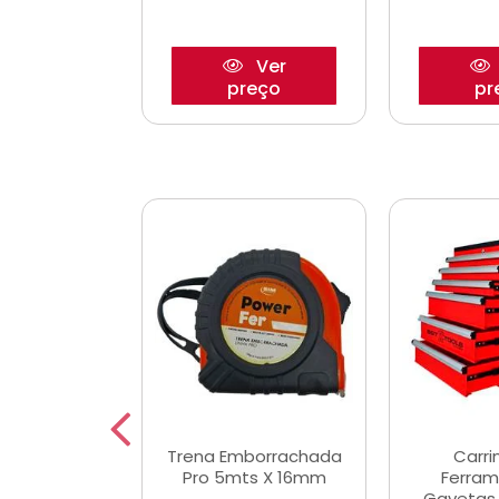
Ver
Ver
reço
preço
pr
De Corte
Trena Emborrachada
Carri
3/64x7/8
Pro 5mts X 16mm
Ferram
0x22,2mm
Gavetas