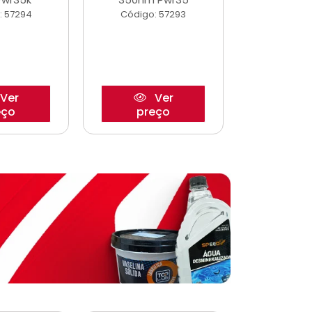
: 57294
Código: 57293
Código:
Ver
Ver
eço
preço
pre