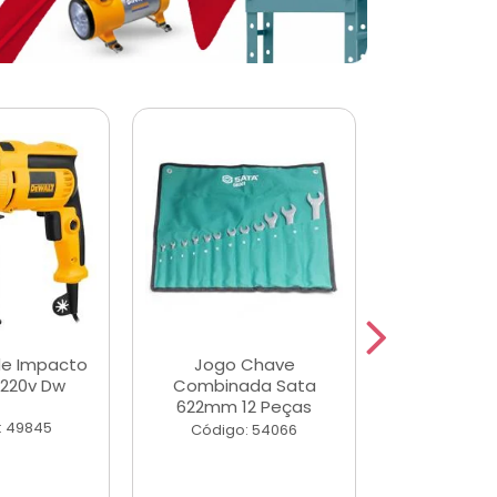
de Impacto
Jogo Chave
Jogo de Ch
 220v Dw
Combinada Sata
Longas e 
622mm 12 Peças
Peças
: 49845
Código: 54066
Código: