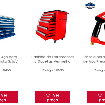
 Aço para
Carrinho de Ferramentas
Pistola par
ista 3/5/7
6 Gavetas Vermelho
de Alta Pre
o: 9456
Código: 58536
Código
Ver
Ver
eço
preço
pr