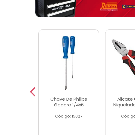
 Magnetica
Chave De Philips
Alicate 
ngular
Gedore 1/4x6
Niquelad
o: 56779
Código: 15027
Código