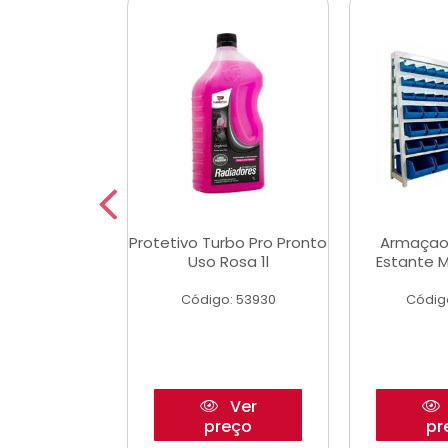
Multimec X3
Protetivo Turbo Pro Pronto
Armaçao
Uso Rosa 1l
Estante M
o: 50273
Código: 53930
Códig
Ver
Ver
reço
preço
pr