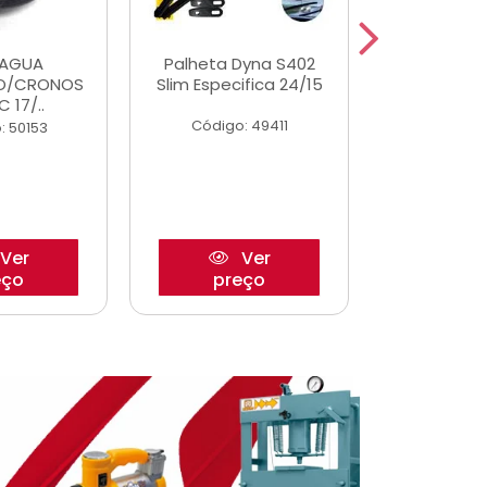
DAGUA
Palheta Dyna S402
Eixo P
O/CRONOS
Slim Especifica 24/15
Trambulad
C 17/..
05/
Código: 49411
: 50153
Código:
Ver
Ver
eço
preço
pre