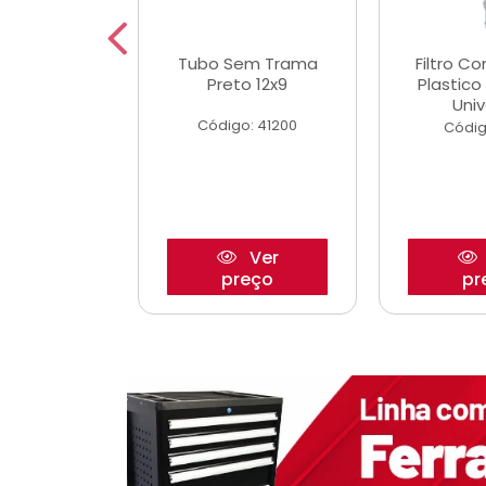
dro Roda
Tubo Sem Trama
Filtro C
,63mm
Preto 12x9
Plastic
o/Strada
Univ
Código: 41200
o: 27880
Códig
Ver
Ver
reço
preço
pr