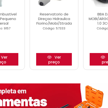
ombustivel
Reservatorio de
BBA 
o Pequeno
Direçao Hidraulica
MOBI/ARG
ersal
Fiorino/Mobi/Strada
1.0 3C
o: 9157
Código: 57333
Código
Ver
Ver
eço
preço
pr