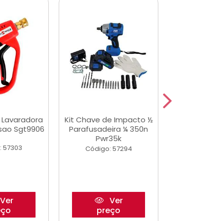
a Lavaradora
Kit Chave de Impacto ½
Adesivo Epox
ssao Sgt9906
Parafusadeira ¼ 350n
Transp.
Pwr35k
: 57303
Código:
Código: 57294
Ver
Ver
eço
preço
pre