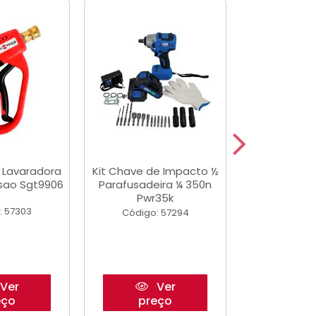
a Lavaradora
Kit Chave de Impacto ½
Adesivo Epox
ssao Sgt9906
Parafusadeira ¼ 350n
Transp.
Pwr35k
: 57303
Código:
Código: 57294
Ver
Ver
eço
preço
pre