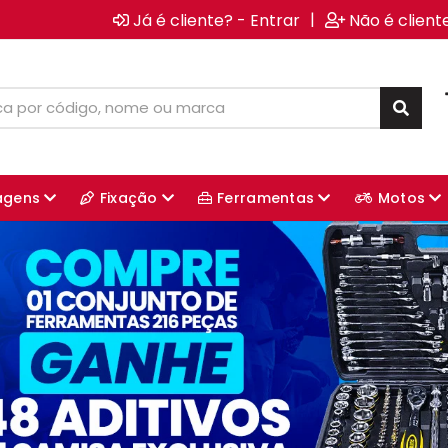
|
Já é cliente? - Entrar
Não é client
agens
Fixação
Ferramentas
Motos