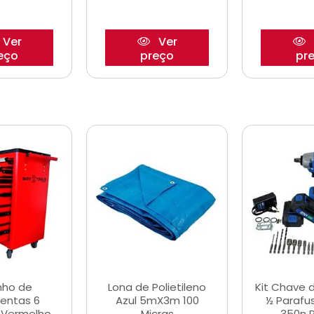
Ver
Ver
eço
preço
pr
nho de
Lona de Polietileno
Kit Chave 
entas 6
Azul 5mX3m 100
½ Parafu
 Vermelho
Micras
350n 