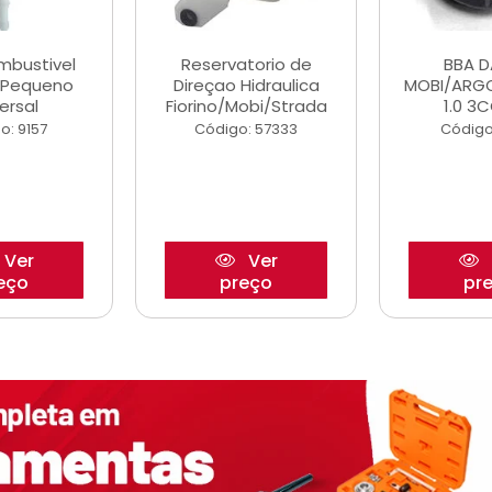
ombustivel
Reservatorio de
BBA 
o Pequeno
Direçao Hidraulica
MOBI/ARG
ersal
Fiorino/Mobi/Strada
1.0 3C
o: 9157
Código: 57333
Código
Ver
Ver
eço
preço
pr