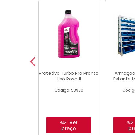
Multimec X3
Protetivo Turbo Pro Pronto
Armaçao
Uso Rosa 1l
Estante M
o: 50273
Código: 53930
Códig
Ver
Ver
reço
preço
pr