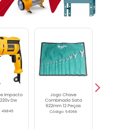
de Impacto
Jogo Chave
Jogo de Ch
 220v Dw
Combinada Sata
Longas e 
622mm 12 Peças
Peças
: 49845
Código: 54066
Código: