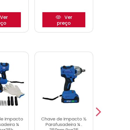
Ver
Ver
eço
preço
pre
de Impacto
Chave de Impacto ½
Jogo de C
sadeira ¼
Parafusadeira ¼ .
Fenda 
Pwr35k
350nm Pwr35
S3800