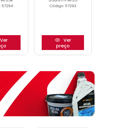
: 57294
Código: 57293
Código:
Ver
Ver
eço
preço
pre