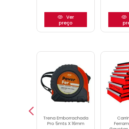
Ver
Ver
reço
preço
pr
De Corte
Trena Emborrachada
Carri
3/64x7/8
Pro 5mts X 16mm
Ferram
0x22,2mm
Gavetas