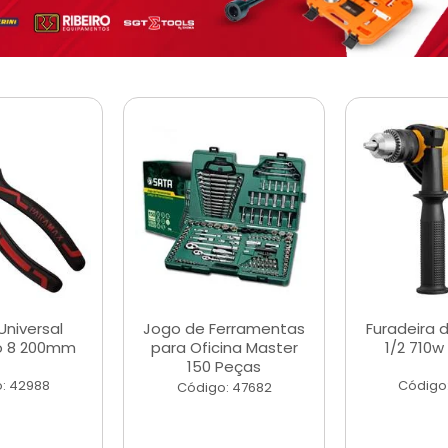
Universal
Jogo de Ferramentas
Furadeira 
o 8 200mm
para Oficina Master
1/2 710w
150 Peças
: 42988
Código
Código: 47682