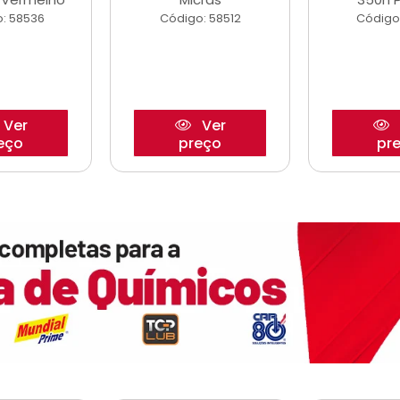
: 58536
Código: 58512
Código
Ver
Ver
eço
preço
pr