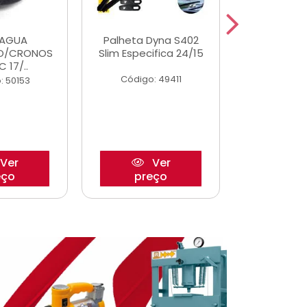
DAGUA
Palheta Dyna S402
Eixo P
O/CRONOS
Slim Especifica 24/15
Trambulad
C 17/..
05/
Código: 49411
: 50153
Código:
Ver
Ver
eço
preço
pre