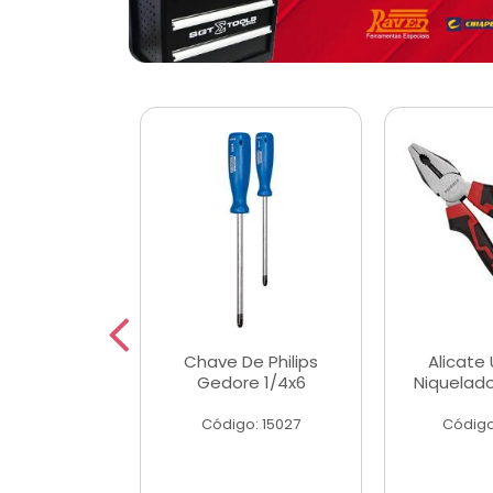
 Magnetica
Chave De Philips
Alicate 
ngular
Gedore 1/4x6
Niquelad
o: 56779
Código: 15027
Código