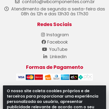
contato@wbcomponentes.com.br
Atendimento de segunda a sexta-feira das
08h às 12h e das 13h30 às 17h30
Redes Sociais
Instagram
Facebook
YouTube
Linkedin
Formas de Pagamento
O nosso site coleta cookies próprios e de
terceiros para proporcionar uma experiência
WB Componentes Automotivos LTDA - CNPJ
personalizada ao usuário, apresentar
08.528.393/0001-12 - Rua do Níquel, 667 - Parque
publicidade relevante de acordo com o seu
Oeste Industrial, Goiânia/GO - CEP 74375-660