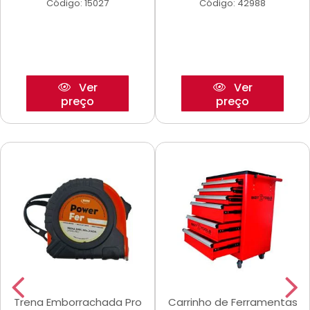
Código: 15027
Código: 42988
Ver
Ver
preço
preço
Trena Emborrachada Pro
Carrinho de Ferramentas