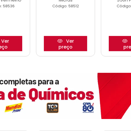
: 58536
Código: 58512
Código
Ver
Ver
eço
preço
pr