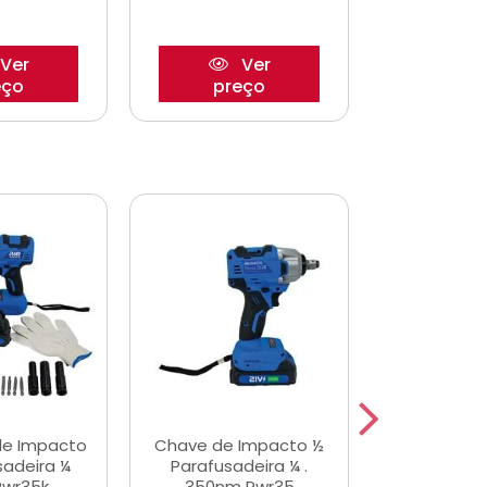
Ver
Ver
eço
preço
pre
de Impacto
Chave de Impacto ½
Jogo de C
sadeira ¼
Parafusadeira ¼ .
Fenda 
Pwr35k
350nm Pwr35
S3800