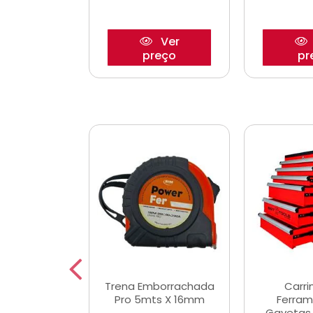
Ver
Ver
reço
preço
pr
De Corte
Trena Emborrachada
Carri
3/64x7/8
Pro 5mts X 16mm
Ferram
0x22,2mm
Gavetas