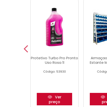
Multimec X3
Protetivo Turbo Pro Pronto
Armaçao
Uso Rosa 1l
Estante M
o: 50273
Código: 53930
Códig
Ver
Ver
reço
preço
pr