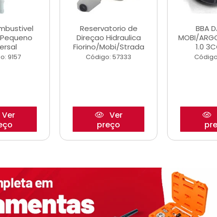
ombustivel
Reservatorio de
BBA 
o Pequeno
Direçao Hidraulica
MOBI/ARG
ersal
Fiorino/Mobi/Strada
1.0 3C
o: 9157
Código: 57333
Código
Ver
Ver
eço
preço
pr