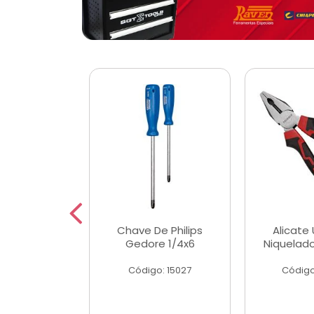
 Magnetica
Chave De Philips
Alicate 
ngular
Gedore 1/4x6
Niquelad
o: 56779
Código: 15027
Código