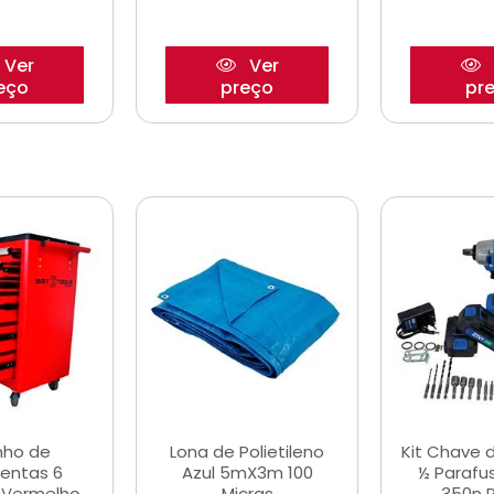
Ver
Ver
eço
preço
pr
nho de
Lona de Polietileno
Kit Chave 
entas 6
Azul 5mX3m 100
½ Parafu
 Vermelho
Micras
350n 