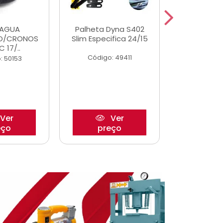
DAGUA
Palheta Dyna S402
Eixo P
O/CRONOS
Slim Especifica 24/15
Trambulad
C 17/..
05/
Código: 49411
: 50153
Código:
Ver
Ver
eço
preço
pre