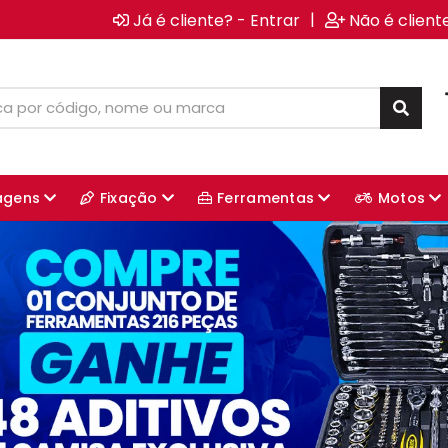
|
Já é cliente? - Entrar
Não é client
agens
Fixação
Ferramentas
Motos