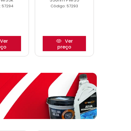
: 57294
Código: 57293
Código:
Ver
Ver
eço
preço
pre