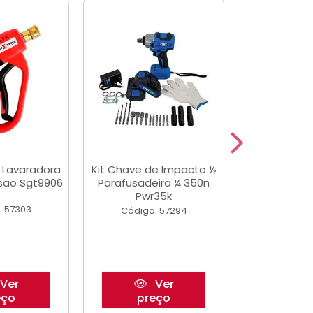
a Lavaradora
Kit Chave de Impacto ½
Adesivo Epox
ssao Sgt9906
Parafusadeira ¼ 350n
Transp.
Pwr35k
: 57303
Código:
Código: 57294
Ver
Ver
eço
preço
pre