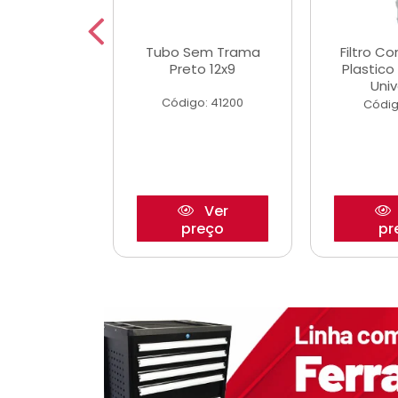
dro Roda
Tubo Sem Trama
Filtro C
,63mm
Preto 12x9
Plastic
o/Strada
Univ
Código: 41200
o: 27880
Códig
Ver
Ver
reço
preço
pr