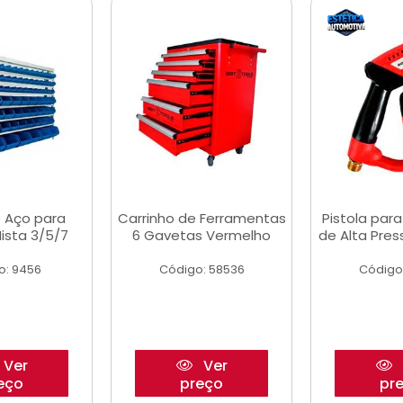
 Aço para
Carrinho de Ferramentas
Pistola par
ista 3/5/7
6 Gavetas Vermelho
de Alta Pre
o: 9456
Código: 58536
Código
Ver
Ver
eço
preço
pr