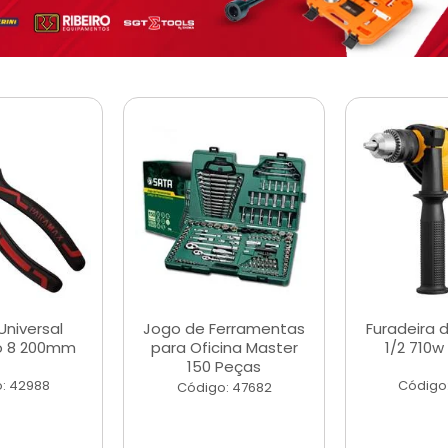
Universal
Jogo de Ferramentas
Furadeira 
o 8 200mm
para Oficina Master
1/2 710w
150 Peças
: 42988
Código
Código: 47682