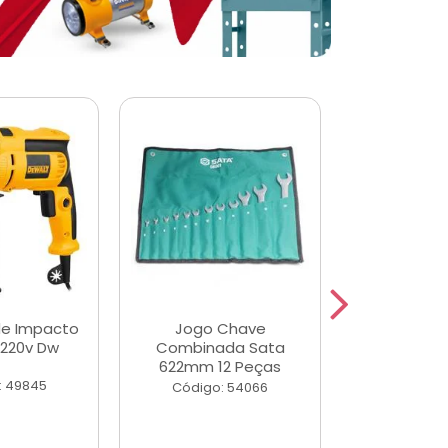
de Impacto
Jogo Chave
Jogo de Ch
 220v Dw
Combinada Sata
Longas e 
622mm 12 Peças
Peças
: 49845
Código: 54066
Código: