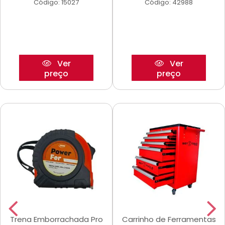
Código: 15027
Código: 42988
Ver
Ver
preço
preço
Trena Emborrachada Pro
Carrinho de Ferramentas