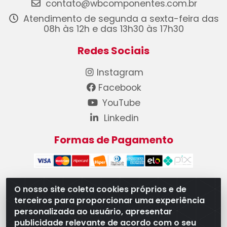
contato@wbcomponentes.com.br
Atendimento de segunda a sexta-feira das
08h às 12h e das 13h30 às 17h30
Redes Sociais
Instagram
Facebook
YouTube
Linkedin
Formas de Pagamento
O nosso site coleta cookies próprios e de
terceiros para proporcionar uma experiência
WB Componentes Automotivos LTDA - CNPJ
personalizada ao usuário, apresentar
08.528.393/0001-12 - Rua do Níquel, 667 - Parque
publicidade relevante de acordo com o seu
Oeste Industrial, Goiânia/GO - CEP 74375-660