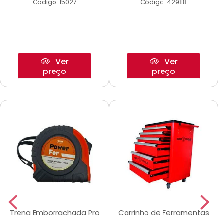
Código: 15027
Código: 42988
Ver
Ver
preço
preço
Trena Emborrachada Pro
Carrinho de Ferramentas