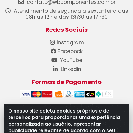
contato@wbcomponentes.com.br
Atendimento de segunda a sexta-feira das
08h às 12h e das 13h30 às 17h30
Redes Sociais
Instagram
Facebook
YouTube
Linkedin
Formas de Pagamento
O nosso site coleta cookies próprios e de
terceiros para proporcionar uma experiência
WB Componentes Automotivos LTDA - CNPJ
personalizada ao usuário, apresentar
08.528.393/0001-12 - Rua do Níquel, 667 - Parque
publicidade relevante de acordo com o seu
Oeste Industrial, Goiânia/GO - CEP 74375-660