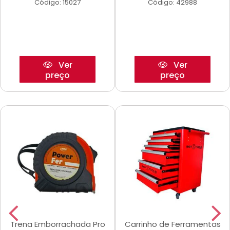
Código: 15027
Código: 42988
Ver
Ver
preço
preço
Trena Emborrachada Pro
Carrinho de Ferramentas