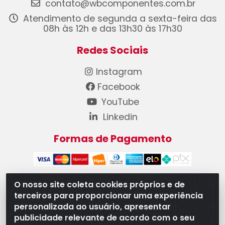
contato@wbcomponentes.com.br
Atendimento de segunda a sexta-feira das
08h às 12h e das 13h30 às 17h30
Redes Sociais
Instagram
Facebook
YouTube
Linkedin
Formas de Pagamento
O nosso site coleta cookies próprios e de
terceiros para proporcionar uma experiência
WB Componentes Automotivos LTDA - CNPJ
personalizada ao usuário, apresentar
08.528.393/0001-12 - Rua do Níquel, 667 - Parque
publicidade relevante de acordo com o seu
Oeste Industrial, Goiânia/GO - CEP 74375-660