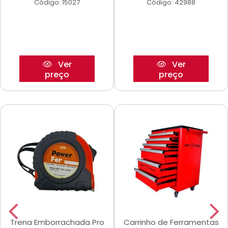
Código: 15027
Código: 42988
Ver
Ver
preço
preço
Trena Emborrachada Pro
Carrinho de Ferramentas