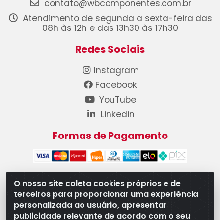
contato@wbcomponentes.com.br
Atendimento de segunda a sexta-feira das
08h às 12h e das 13h30 às 17h30
Redes Sociais
Instagram
Facebook
YouTube
Linkedin
Formas de Pagamento
O nosso site coleta cookies próprios e de
terceiros para proporcionar uma experiência
WB Componentes Automotivos LTDA - CNPJ
personalizada ao usuário, apresentar
08.528.393/0001-12 - Rua do Níquel, 667 - Parque
publicidade relevante de acordo com o seu
Oeste Industrial, Goiânia/GO - CEP 74375-660