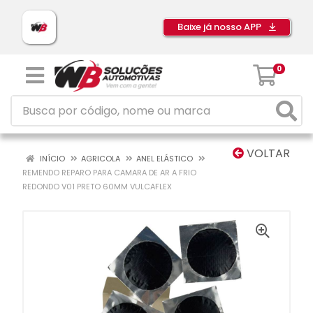
Baixe já nosso APP
0
VOLTAR
INÍCIO
AGRICOLA
ANEL ELÁSTICO
REMENDO REPARO PARA CAMARA DE AR A FRIO
REDONDO V01 PRETO 60MM VULCAFLEX