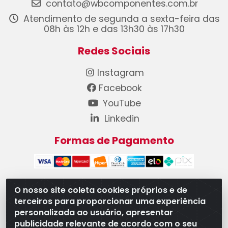
contato@wbcomponentes.com.br
Atendimento de segunda a sexta-feira das
08h às 12h e das 13h30 às 17h30
Redes Sociais
Instagram
Facebook
YouTube
Linkedin
Formas de Pagamento
O nosso site coleta cookies próprios e de
terceiros para proporcionar uma experiência
WB Componentes Automotivos LTDA - CNPJ
personalizada ao usuário, apresentar
08.528.393/0001-12 - Rua do Níquel, 667 - Parque
publicidade relevante de acordo com o seu
Oeste Industrial, Goiânia/GO - CEP 74375-660