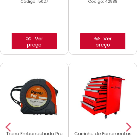
Código: 15027
Código: 42988
Ver
Ver
preço
preço
Trena Emborrachada Pro
Carrinho de Ferramentas