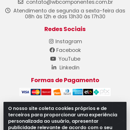
contato@wbcomponentes.com.br
Atendimento de segunda a sexta-feira das
08h às 12h e das 13h30 às 17h30
Redes Sociais
Instagram
Facebook
YouTube
Linkedin
Formas de Pagamento
O nosso site coleta cookies próprios e de
terceiros para proporcionar uma experiência
WB Componentes Automotivos LTDA - CNPJ
personalizada ao usuário, apresentar
08.528.393/0001-12 - Rua do Níquel, 667 - Parque
publicidade relevante de acordo com o seu
Oeste Industrial, Goiânia/GO - CEP 74375-660