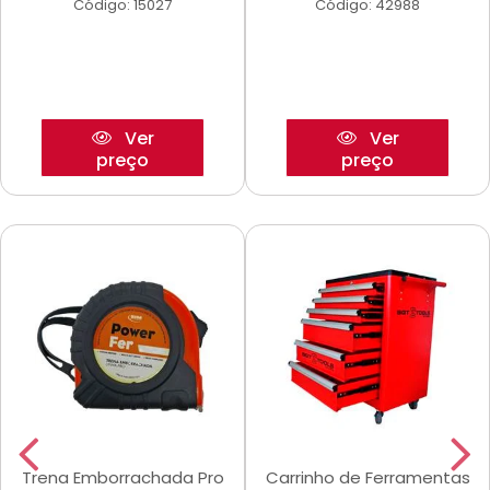
Código: 15027
Código: 42988
Ver
Ver
preço
preço
Trena Emborrachada Pro
Carrinho de Ferramentas