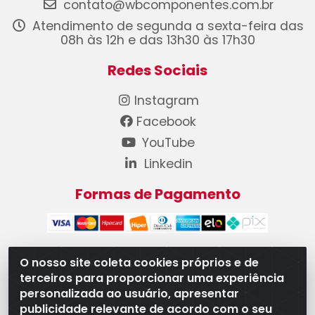
contato@wbcomponentes.com.br
Atendimento de segunda a sexta-feira das
08h às 12h e das 13h30 às 17h30
Redes Sociais
Instagram
Facebook
YouTube
Linkedin
Formas de Pagamento
O nosso site coleta cookies próprios e de
terceiros para proporcionar uma experiência
WB Componentes Automotivos LTDA - CNPJ
personalizada ao usuário, apresentar
08.528.393/0001-12 - Rua do Níquel, 667 - Parque
publicidade relevante de acordo com o seu
Oeste Industrial, Goiânia/GO - CEP 74375-660