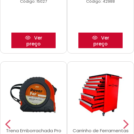
Código: 15027
Código: 42988
Ver
Ver
preço
preço
Trena Emborrachada Pro
Carrinho de Ferramentas