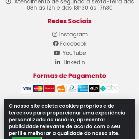
Atendimento de segunda a sexta-feira das
08h às 12h e das 13h30 às 17h30
Redes Sociais
Instagram
Facebook
YouTube
Linkedin
Formas de Pagamento
O nosso site coleta cookies próprios e de
terceiros para proporcionar uma experiência
WB Componentes Automotivos LTDA - CNPJ
personalizada ao usuário, apresentar
08.528.393/0001-12 - Rua do Níquel, 667 - Parque
publicidade relevante de acordo com o seu
Oeste Industrial, Goiânia/GO - CEP 74375-660
perfil e melhorar a qualidade do nosso site.