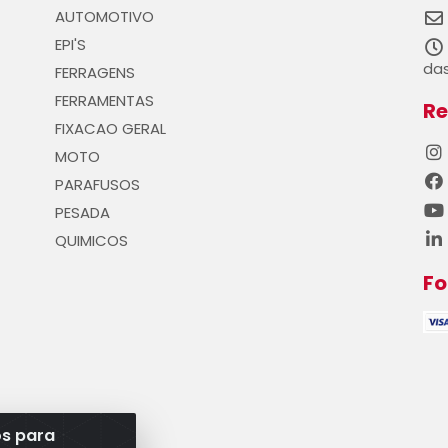
AUTOMOTIVO
EPI'S
das
FERRAGENS
FERRAMENTAS
Re
FIXACAO GERAL
MOTO
PARAFUSOS
PESADA
QUIMICOS
F
os para