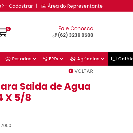
|
e? - Cadastrar
Área do Representante
Fale Conosco
0
(62) 3236 0500
Pesadas
EPI's
Agrícolas
Catál
VOLTAR
ara Saida de Agua
4 X 5/8
87000