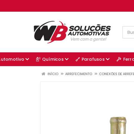
Automotivo
Químicos
Parafusos
Ferr
INÍCIO
ARREFECIMENTO
CONEXÕES DE ARREF