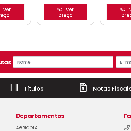
Ver
Ver
V
reço
preço
pre
sas ofertas!
Títulos
Notas Fiscai
Departamentos
Fa
AGRICOLA