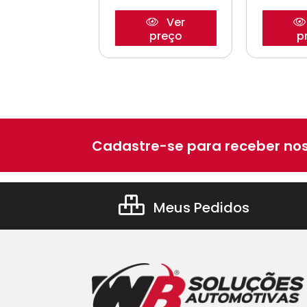
Ver
Ver
preço
p
preço
Cadastre-se para receber nos
Meus Pedidos