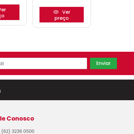
er
Ver
Ve
ço
preço
preço
s
le Conosco
(62) 3236 0500