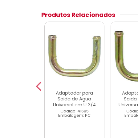
Produtos Relacionados
Conexao
Adaptador para
Adapt
o/Mangueira
Saida de Agua
Saida
vatorio Ford
Universal em U 3/4
Universa
Zetec
Código: 41685
Códig
Embalagem: PC
Embal
digo: 40985
alagem: PC