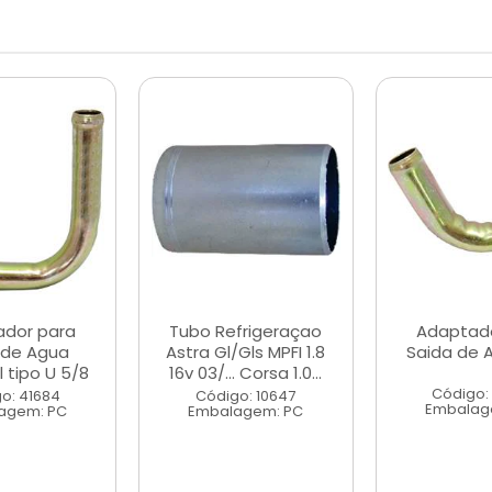
ador para
Tubo Refrigeraçao
Adaptado
 de Agua
Astra Gl/Gls MPFI 1.8
Saida de 
l tipo U 5/8
16v 03/... Corsa 1.0...
Código:
o: 41684
Código: 10647
Embalag
agem: PC
Embalagem: PC