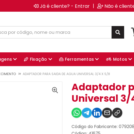
|
Já é cliente? - Entrar
Não é client
agens
Fixação
Ferramentas
Motos
ECIMENTO
ADAPTADOR PARA SAIDA DE AGUA UNIVERSAL 3/4 X 5/8
Adaptador p
Universal 3/
Código do Fabricante: 07920
Código: 41675