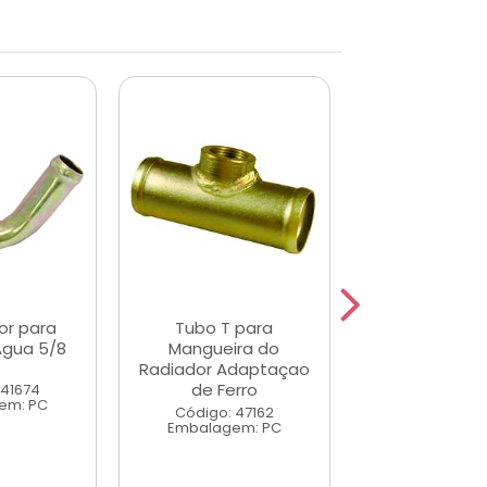
r para
Tubo T para
Conexa
Agua 5/8
Mangueira do
Bloco/Mang
Radiador Adaptaçao
Reservatori
de Ferro
Zetec
 41674
em: PC
Código: 47162
Código: 40
Embalagem: PC
Embalagem