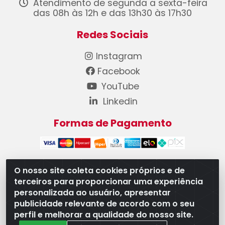
Atendimento de segunda a sexta-feira
das 08h às 12h e das 13h30 às 17h30
Redes Sociais
Instagram
Facebook
YouTube
Linkedin
Formas de Pagamento
O nosso site coleta cookies próprios e de
terceiros para proporcionar uma experiência
WB Componentes Automotivos LTDA - CNPJ
personalizada ao usuário, apresentar
08.528.393/0001-12 - Rua do Níquel, 667 - Parque
publicidade relevante de acordo com o seu
Oeste Industrial, Goiânia/GO - CEP 74375-660
perfil e melhorar a qualidade do nosso site.