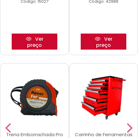
Código: 15027
Código: 42988
Ver
Ver
preço
preço
Trena Emborrachada Pro
Carrinho de Ferramentas