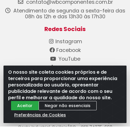
contato@wbcomponentes.com.br
Atendimento de segunda a sexta-feira das
08h às 12h e das 13h30 às 17h30
Redes Sociais
Instagram
Facebook
YouTube
Linkedin
O nosso site coleta cookies próprios e de
terceiros para proporcionar uma experiência
Formas de Pagamento
personalizada ao usuário, apresentar
publicidade relevante de acordo com o seu
perfil e melhorar a qualidade do nosso site.
Aceitar
Negar não essenciais
Preferências de Cookies
WB Componentes Automotivos LTDA - CNPJ
08.528.393/0001-12 - Rua do Níquel, 667 - Parque
Oeste Industrial, Goiânia/GO - CEP 74375-660