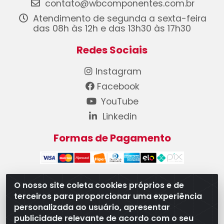
contato@wbcomponentes.com.br
Atendimento de segunda a sexta-feira
das 08h às 12h e das 13h30 às 17h30
Redes Sociais
Instagram
Facebook
YouTube
Linkedin
Formas de Pagamento
O nosso site coleta cookies próprios e de
terceiros para proporcionar uma experiência
WB Componentes Automotivos LTDA - CNPJ
personalizada ao usuário, apresentar
08.528.393/0001-12 - Rua do Níquel, 667 - Parque
publicidade relevante de acordo com o seu
Oeste Industrial, Goiânia/GO - CEP 74375-660