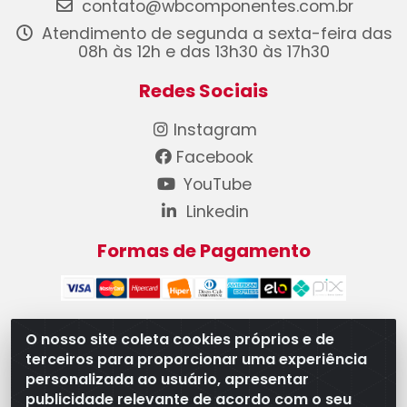
contato@wbcomponentes.com.br
Atendimento de segunda a sexta-feira das
08h às 12h e das 13h30 às 17h30
Redes Sociais
Instagram
Facebook
YouTube
Linkedin
Formas de Pagamento
O nosso site coleta cookies próprios e de
terceiros para proporcionar uma experiência
WB Componentes Automotivos LTDA - CNPJ
personalizada ao usuário, apresentar
08.528.393/0001-12 - Rua do Níquel, 667 - Parque
publicidade relevante de acordo com o seu
Oeste Industrial, Goiânia/GO - CEP 74375-660