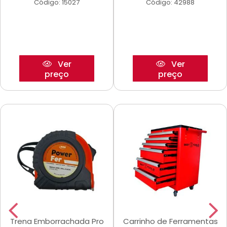
Código: 15027
Código: 42988
Ver
Ver
preço
preço
Trena Emborrachada Pro
Carrinho de Ferramentas