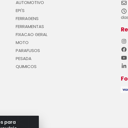
AUTOMOTIVO
EPI'S
das
FERRAGENS
FERRAMENTAS
Re
FIXACAO GERAL
MOTO
PARAFUSOS
PESADA
QUIMICOS
F
os para