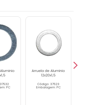
 Aluminio
Arruela de Aluminio
Arruela de Al
x1,5
12x20x1,5
8x14x1,
 37532
Código: 37523
Código: 37
em: PC
Embalagem: PC
Embalagem