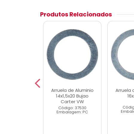
Produtos Relacionados
la de Aluminio
Arruela de Aluminio
Arruela 
8x14x1,5
14x1,5x20 Bujao
16x
Carter VW
digo: 37514
Códig
Código: 37530
alagem: PC
Embal
Embalagem: PC