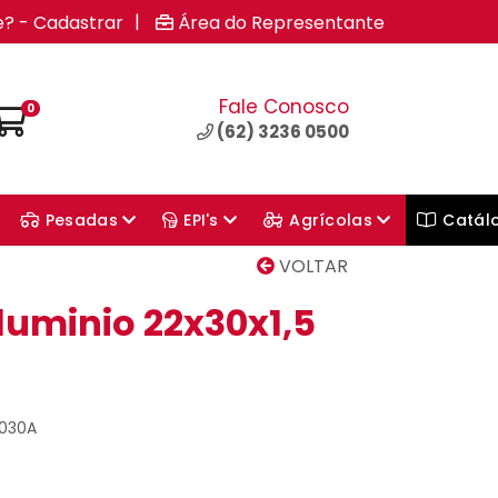
|
e? - Cadastrar
Área do Representante
Fale Conosco
0
(62) 3236 0500
Pesadas
EPI's
Agrícolas
Catál
VOLTAR
luminio 22x30x1,5
2030A