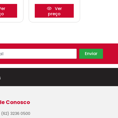
er
Ver
Ve
ço
preço
preço
s
le Conosco
(62) 3236 0500