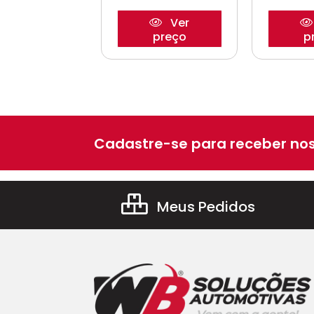
Ver
Ver
preço
preço
p
Cadastre-se para receber nos
Meus Pedidos