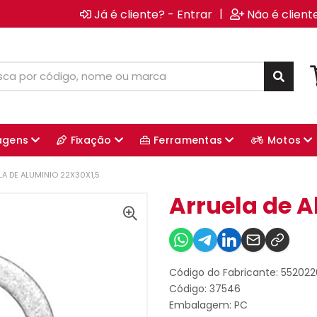
|
Já é cliente? - Entrar
Não é client
agens
Fixação
Ferramentas
Motos
A DE ALUMINIO 22X30X1,5
Arruela de A
Código do Fabricante: 55202
Código: 37546
Embalagem: PC