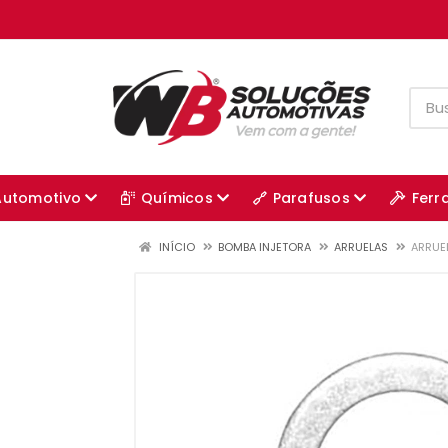
Automotivo
Químicos
Parafusos
Ferr
INÍCIO
BOMBA INJETORA
ARRUELAS
ARRUEL