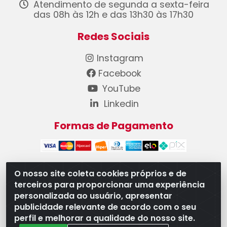
Atendimento de segunda a sexta-feira
das 08h às 12h e das 13h30 às 17h30
Redes Sociais
Instagram
Facebook
YouTube
Linkedin
Formas de Pagamento
O nosso site coleta cookies próprios e de
terceiros para proporcionar uma experiência
WB Componentes Automotivos LTDA - CNPJ
personalizada ao usuário, apresentar
08.528.393/0001-12 - Rua do Níquel, 667 - Parque
publicidade relevante de acordo com o seu
Oeste Industrial, Goiânia/GO - CEP 74375-660
perfil e melhorar a qualidade do nosso site.