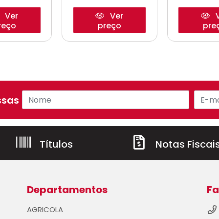
Ver
Ver
V
reço
preço
pre
sas ofertas!
Títulos
Notas Fiscai
Departamentos
Fa
AGRICOLA