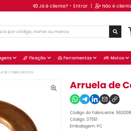
|
Já é cliente? - Entrar
Não é client
agens
Fixação
Ferramentas
Motos
A DE COBRE 8X12X1,5
Arruela de C
Código do Fabricante: 56200
Código: 37551
Embalagem: PC