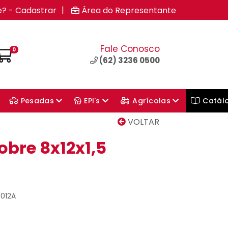
|
e? - Cadastrar
Área do Representante
Fale Conosco
0
(62) 3236 0500
Pesadas
EPI's
Agrícolas
Catál
VOLTAR
obre 8x12x1,5
8012A