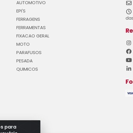
AUTOMOTIVO
EPI'S
das
FERRAGENS
FERRAMENTAS
Re
FIXACAO GERAL
MOTO
PARAFUSOS
PESADA
QUIMICOS
F
os para