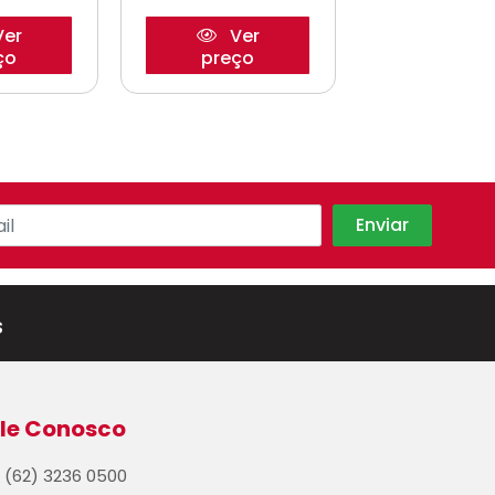
er
Ver
Ve
ço
preço
preço
s
le Conosco
(62) 3236 0500