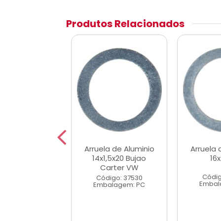
Produtos Relacionados
la de Aluminio
Arruela de Aluminio
Arruela 
8x14x1,5
14x1,5x20 Bujao
16x
Carter VW
digo: 37514
Códig
Código: 37530
alagem: PC
Embal
Embalagem: PC