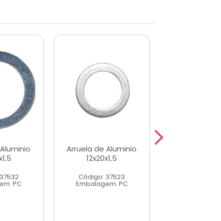
 Aluminio
Arruela de Aluminio
Arruela de Al
x1,5
12x20x1,5
8x14x1,
 37532
Código: 37523
Código: 37
em: PC
Embalagem: PC
Embalagem