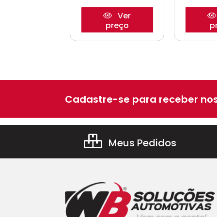
Ver
Ver
preço
preço
p
Cadastre-se para receber nos
Meus Pedidos