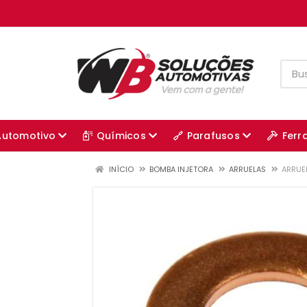
Automotivo
Químicos
Parafusos
Ferr
INÍCIO
BOMBA INJETORA
ARRUELAS
ARRUEL