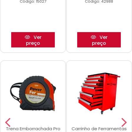
Código: 15027
Código: 42988
Ver
Ver
preço
preço
Trena Emborrachada Pro
Carrinho de Ferramentas