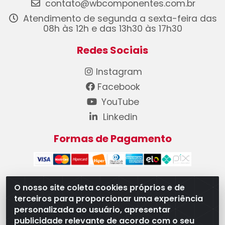
contato@wbcomponentes.com.br
Atendimento de segunda a sexta-feira das
08h às 12h e das 13h30 às 17h30
Redes Sociais
Instagram
Facebook
YouTube
Linkedin
Formas de Pagamento
O nosso site coleta cookies próprios e de
terceiros para proporcionar uma experiência
WB Componentes Automotivos LTDA - CNPJ
personalizada ao usuário, apresentar
08.528.393/0001-12 - Rua do Níquel, 667 - Parque
publicidade relevante de acordo com o seu
Oeste Industrial, Goiânia/GO - CEP 74375-660