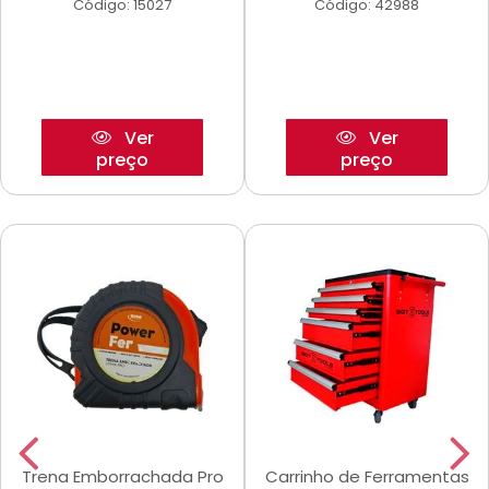
Código: 15027
Código: 42988
Ver
Ver
preço
preço
Trena Emborrachada Pro
Carrinho de Ferramentas