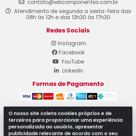
contato@wbcomponentes.com.br
Atendimento de segunda a sexta-feira das
08h às 12h e das 13h30 às 17h30
Redes Sociais
Instagram
Facebook
YouTube
Linkedin
Formas de Pagamento
O nosso site coleta cookies próprios e de
terceiros para proporcionar uma experiência
WB Componentes Automotivos LTDA - CNPJ
personalizada ao usuário, apresentar
08.528.393/0001-12 - Rua do Níquel, 667 - Parque
publicidade relevante de acordo com o seu
Oeste Industrial, Goiânia/GO - CEP 74375-660