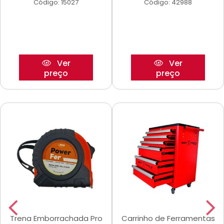
Código: 15027
Código: 42988
Ver
Ver
preço
preço
Trena Emborrachada Pro
Carrinho de Ferramentas