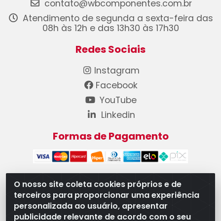
contato@wbcomponentes.com.br
Atendimento de segunda a sexta-feira das
08h às 12h e das 13h30 às 17h30
Redes Sociais
Instagram
Facebook
YouTube
Linkedin
Formas de Pagamento
O nosso site coleta cookies próprios e de
terceiros para proporcionar uma experiência
WB Componentes Automotivos LTDA - CNPJ
personalizada ao usuário, apresentar
08.528.393/0001-12 - Rua do Níquel, 667 - Parque
publicidade relevante de acordo com o seu
Oeste Industrial, Goiânia/GO - CEP 74375-660