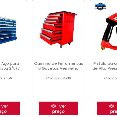
 Aço para
Carrinho de Ferramentas
Pistola par
ista 3/5/7
6 Gavetas Vermelho
de Alta Pre
o: 9456
Código: 58536
Código
Ver
Ver
eço
preço
pr