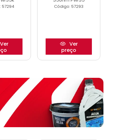
: 57294
Código: 57293
Código:
Ver
Ver
eço
preço
pre