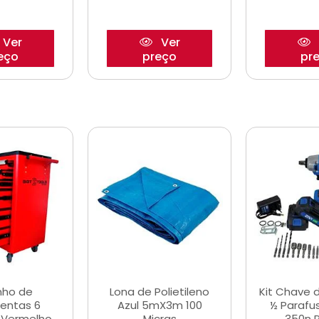
Ver
Ver
eço
preço
pr
nho de
Lona de Polietileno
Kit Chave 
entas 6
Azul 5mX3m 100
½ Parafu
 Vermelho
Micras
350n 