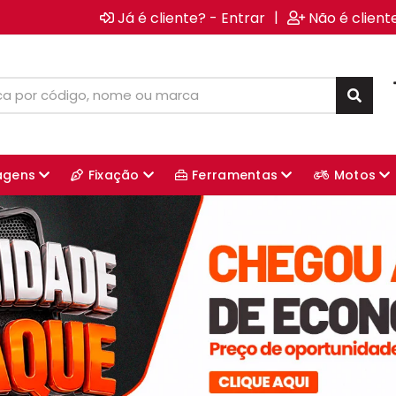
|
Já é cliente? - Entrar
Não é client
agens
Fixação
Ferramentas
Motos