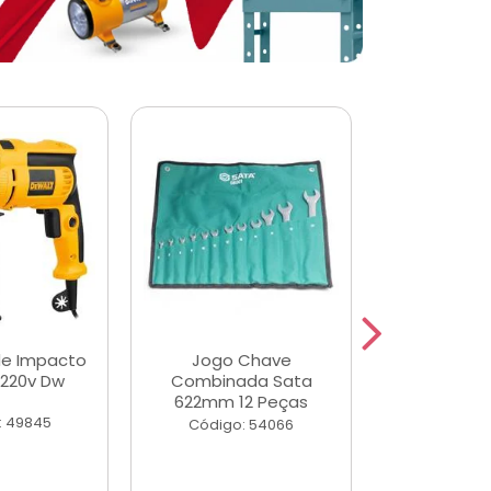
de Impacto
Jogo Chave
Jogo de Ch
 220v Dw
Combinada Sata
Longas e 
622mm 12 Peças
Peças
: 49845
Código: 54066
Código: