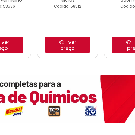
: 58536
Código: 58512
Código
Ver
Ver
eço
preço
pr