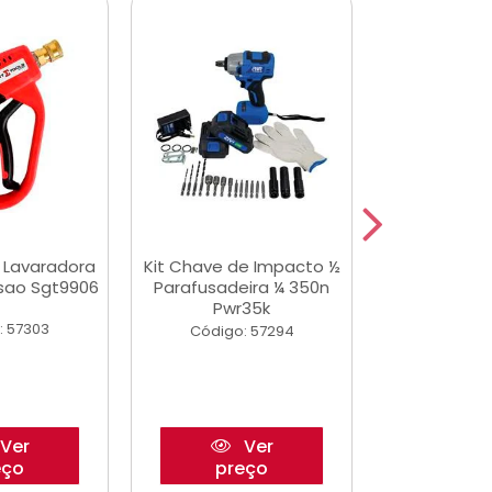
a Lavaradora
Kit Chave de Impacto ½
Adesivo Epox
ssao Sgt9906
Parafusadeira ¼ 350n
Transp.
Pwr35k
: 57303
Código:
Código: 57294
Ver
Ver
eço
preço
pre