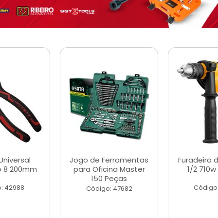
Universal
Jogo de Ferramentas
Furadeira 
o 8 200mm
para Oficina Master
1/2 710w
150 Peças
: 42988
Código
Código: 47682