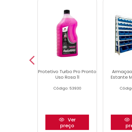
Multimec X3
Protetivo Turbo Pro Pronto
Armaçao
Uso Rosa 1l
Estante M
o: 50273
Código: 53930
Códig
Ver
Ver
reço
preço
pr