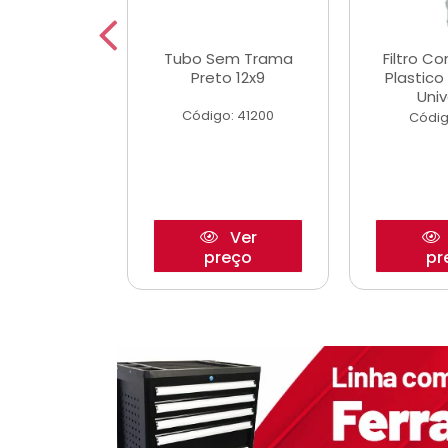
dro Roda
Tubo Sem Trama
Filtro C
,63mm
Preto 12x9
Plastic
o/Strada
Univ
Código: 41200
o: 27880
Códig
Ver
Ver
reço
preço
pr