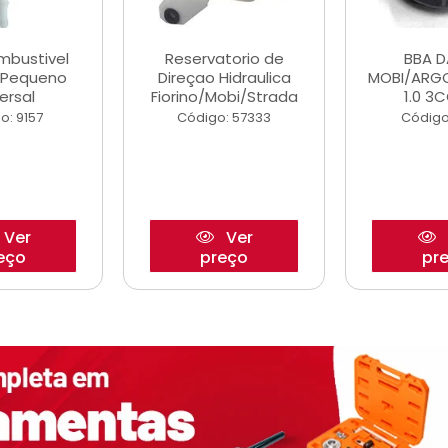
ombustivel
Reservatorio de
BBA 
o Pequeno
Direçao Hidraulica
MOBI/ARG
ersal
Fiorino/Mobi/Strada
1.0 3C
o: 9157
Código: 57333
Código
Ver
Ver
eço
preço
pr