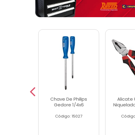
 Magnetica
Chave De Philips
Alicate 
ngular
Gedore 1/4x6
Niquelad
o: 56779
Código: 15027
Código