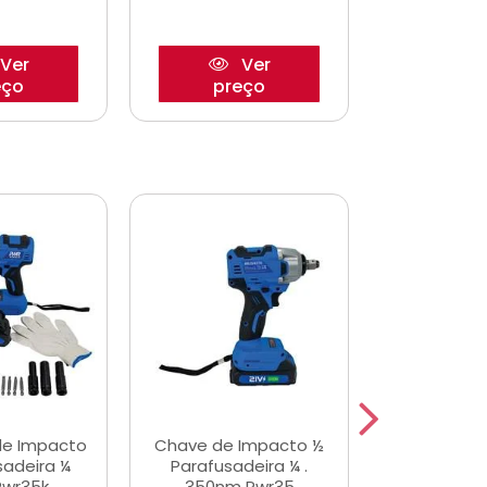
Ver
Ver
eço
preço
pre
de Impacto
Chave de Impacto ½
Jogo de C
sadeira ¼
Parafusadeira ¼ .
Fenda 
Pwr35k
350nm Pwr35
S3800