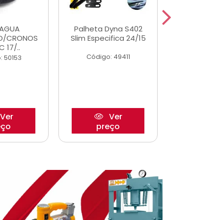
DAGUA
Palheta Dyna S402
Eixo P
O/CRONOS
Slim Especifica 24/15
Trambulad
C 17/..
05/
Código: 49411
: 50153
Código:
Ver
Ver
eço
preço
pre