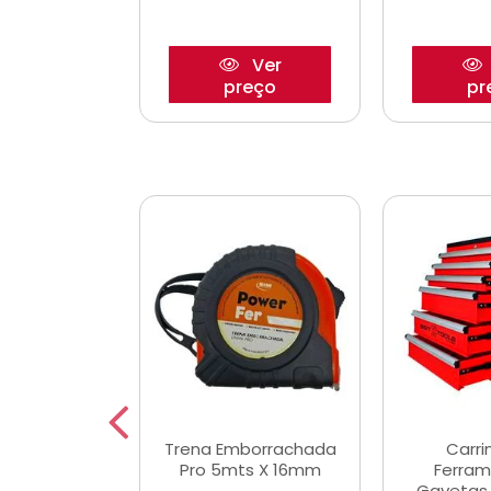
Ver
Ver
reço
preço
pr
De Corte
Trena Emborrachada
Carri
3/64x7/8
Pro 5mts X 16mm
Ferram
0x22,2mm
Gavetas