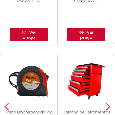
Código: 15027
Código: 42988
Ver
Ver
preço
preço
Trena Emborrachada Pro
Carrinho de Ferramentas