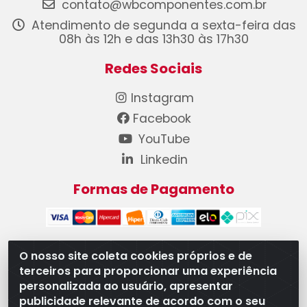
contato@wbcomponentes.com.br
Atendimento de segunda a sexta-feira das
08h às 12h e das 13h30 às 17h30
Redes Sociais
Instagram
Facebook
YouTube
Linkedin
Formas de Pagamento
O nosso site coleta cookies próprios e de
terceiros para proporcionar uma experiência
WB Componentes Automotivos LTDA - CNPJ
personalizada ao usuário, apresentar
08.528.393/0001-12 - Rua do Níquel, 667 - Parque
publicidade relevante de acordo com o seu
Oeste Industrial, Goiânia/GO - CEP 74375-660