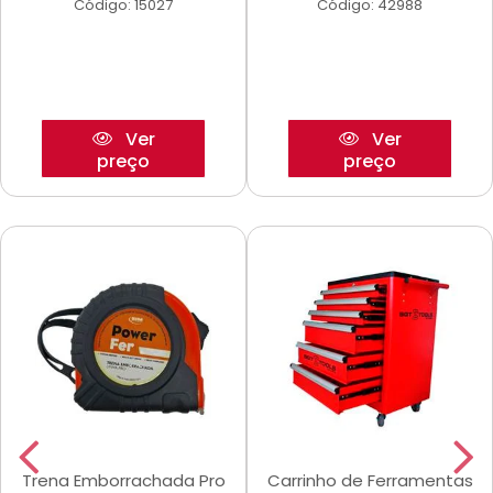
Código: 15027
Código: 42988
Ver
Ver
preço
preço
Trena Emborrachada Pro
Carrinho de Ferramentas