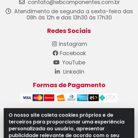
contato@wbcomponentes.com.br
Atendimento de segunda a sexta-feira das
08h às 12h e das 13h30 às 17h30
Redes Sociais
Instagram
Facebook
YouTube
Linkedin
Formas de Pagamento
O nosso site coleta cookies próprios e de
terceiros para proporcionar uma experiência
WB Componentes Automotivos LTDA - CNPJ
personalizada ao usuário, apresentar
08.528.393/0001-12 - Rua do Níquel, 667 - Parque
publicidade relevante de acordo com o seu
Oeste Industrial, Goiânia/GO - CEP 74375-660