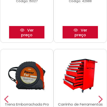
Código: 15027
Código: 42988
Ver
Ver
preço
preço
Trena Emborrachada Pro
Carrinho de Ferramentas