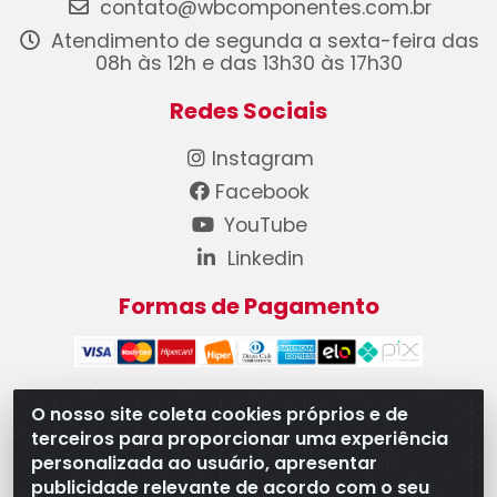
contato@wbcomponentes.com.br
Atendimento de segunda a sexta-feira das
08h às 12h e das 13h30 às 17h30
Redes Sociais
Instagram
Facebook
YouTube
Linkedin
Formas de Pagamento
O nosso site coleta cookies próprios e de
terceiros para proporcionar uma experiência
WB Componentes Automotivos LTDA - CNPJ
personalizada ao usuário, apresentar
08.528.393/0001-12 - Rua do Níquel, 667 - Parque
publicidade relevante de acordo com o seu
Oeste Industrial, Goiânia/GO - CEP 74375-660