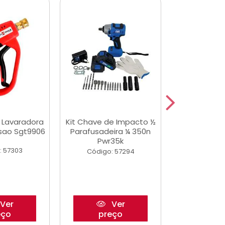
a Lavaradora
Kit Chave de Impacto ½
Jogo De Ferr
ssao Sgt9906
Parafusadeira ¼ 350n
Master 178 
Pwr35k
Ofic
: 57303
Código: 57294
Código:
Ver
Ver
eço
preço
pre