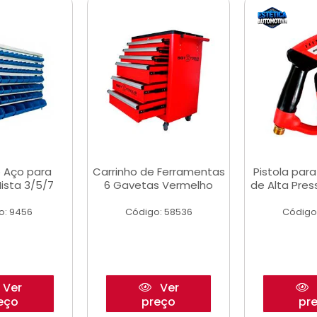
 Aço para
Carrinho de Ferramentas
Pistola par
ista 3/5/7
6 Gavetas Vermelho
de Alta Pre
o: 9456
Código: 58536
Código
Ver
Ver
eço
preço
pr