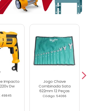
de Impacto
Jogo Chave
Jogo de Ch
 220v Dw
Combinada Sata
Longas e 
622mm 12 Peças
Peças
: 49845
Código: 54066
Código: