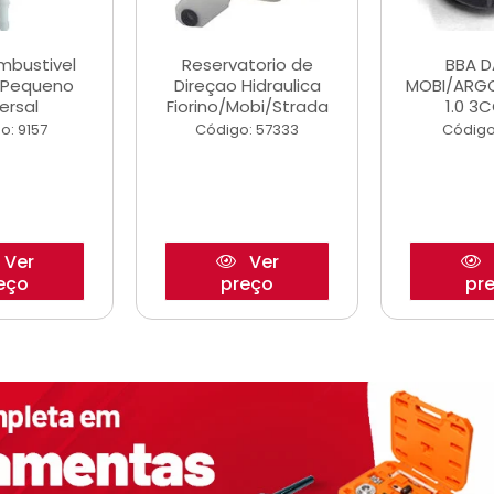
ombustivel
Reservatorio de
BBA 
o Pequeno
Direçao Hidraulica
MOBI/ARG
ersal
Fiorino/Mobi/Strada
1.0 3C
o: 9157
Código: 57333
Código
Ver
Ver
eço
preço
pr