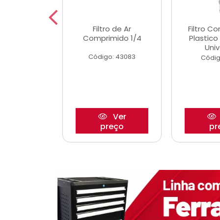
etor iwp176
Filtro de Ar
Filtro C
 1.0 05/
Comprimido 1/4
Plastic
Univ
o: 28425
Código: 43083
Códig
Ver
Ver
reço
preço
pr