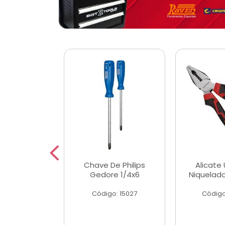
 Magnetica
Chave De Philips
Alicate 
ngular
Gedore 1/4x6
Niquelad
o: 56779
Código: 15027
Código