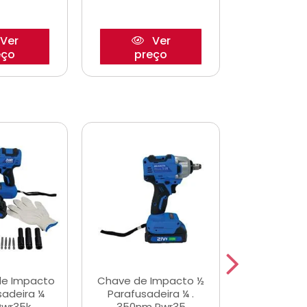
Ver
Ver
eço
preço
pre
de Impacto
Chave de Impacto ½
Jogo de C
sadeira ¼
Parafusadeira ¼ .
Fenda 
Pwr35k
350nm Pwr35
S3800