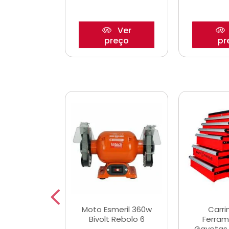
Ver
Ver
reço
preço
pr
e Chaves
Moto Esmeril 360w
Carri
ais Curtas
Bivolt Rebolo 6
Ferram
12mm com 9
Gavetas