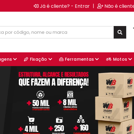
|
Já é cliente? - Entrar
Não é client
agens
Fixação
Ferramentas
Motos