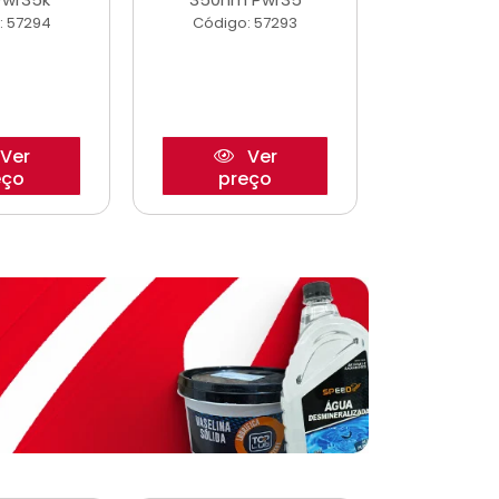
: 57294
Código: 57293
Código:
Ver
Ver
eço
preço
pre