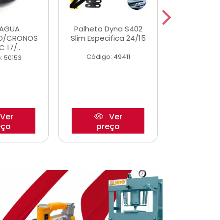
DAGUA
Palheta Dyna S402
Tapete U
O/CRONOS
Slim Especifica 24/15
Adaptad
C 17/..
Mode
Código: 49411
: 50153
Código:
Ver
Ver
eço
preço
pre