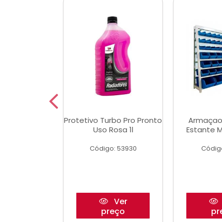
aulico Garrafa
Protetivo Turbo Pro Pronto
Armaçao
 Toneladas
Uso Rosa 1l
Estante M
o: 51655
Código: 53930
Códig
Ver
Ver
reço
preço
pr