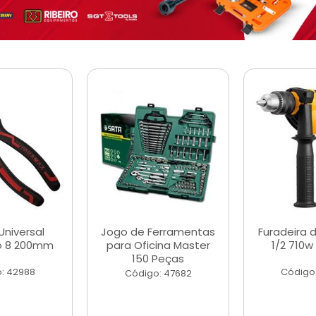
Universal
Jogo de Ferramentas
Furadeira 
o 8 200mm
para Oficina Master
1/2 710w
150 Peças
: 42988
Código
Código: 47682