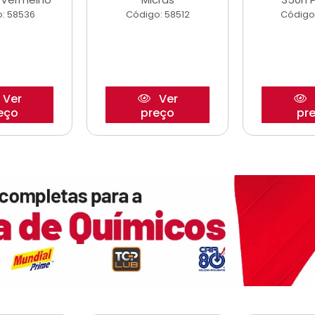
: 58536
Código: 58512
Código
Ver
Ver
eço
preço
pr