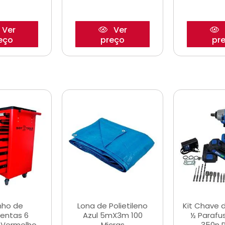
Ver
Ver
eço
preço
pr
nho de
Lona de Polietileno
Kit Chave 
entas 6
Azul 5mX3m 100
½ Parafu
 Vermelho
Micras
350n 