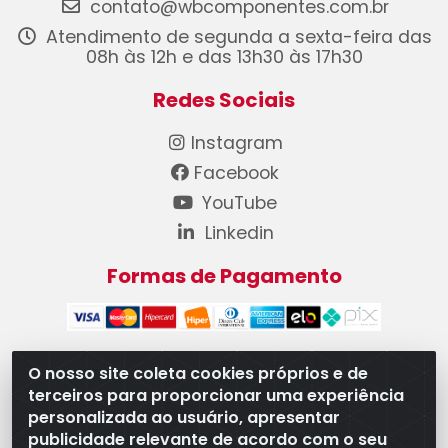
contato@wbcomponentes.com.br
Atendimento de segunda a sexta-feira das
08h às 12h e das 13h30 às 17h30
Redes Sociais
Instagram
Facebook
YouTube
Linkedin
Formas de Pagamento
O nosso site coleta cookies próprios e de
terceiros para proporcionar uma experiência
WB Componentes Automotivos LTDA - CNPJ
personalizada ao usuário, apresentar
08.528.393/0001-12 - Rua do Níquel, 667 - Parque
publicidade relevante de acordo com o seu
Oeste Industrial, Goiânia/GO - CEP 74375-660