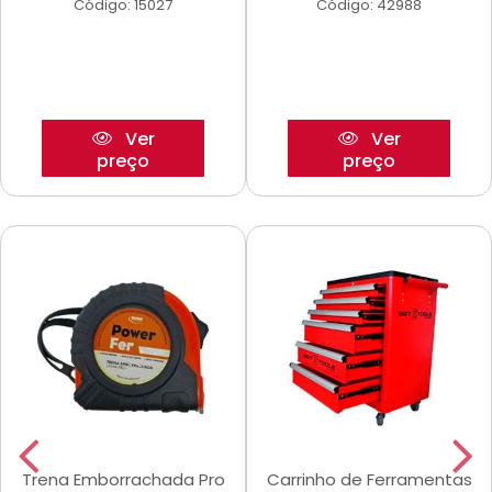
Código: 15027
Código: 42988
Ver
Ver
preço
preço
Trena Emborrachada Pro
Carrinho de Ferramentas