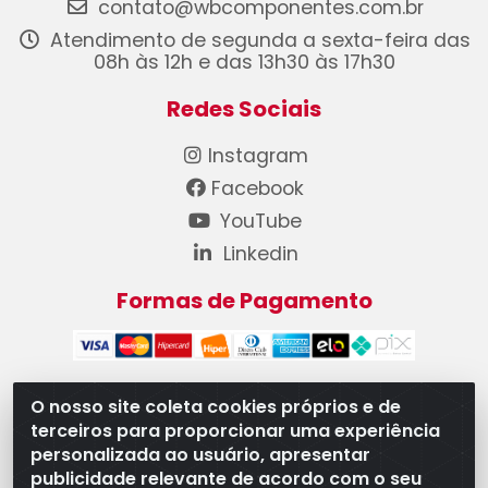
contato@wbcomponentes.com.br
Atendimento de segunda a sexta-feira das
08h às 12h e das 13h30 às 17h30
Redes Sociais
Instagram
Facebook
YouTube
Linkedin
Formas de Pagamento
O nosso site coleta cookies próprios e de
terceiros para proporcionar uma experiência
WB Componentes Automotivos LTDA - CNPJ
personalizada ao usuário, apresentar
08.528.393/0001-12 - Rua do Níquel, 667 - Parque
publicidade relevante de acordo com o seu
Oeste Industrial, Goiânia/GO - CEP 74375-660